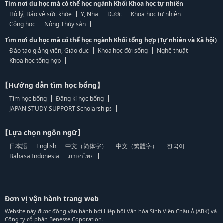
Tìm nơi du học mà có thể học ngành Khối Khoa học tự nhiên
Hộ lý, Bảo vệ sức khỏe
Y, Nha
Dược
Khoa học tự nhiên
Công học
Nông Thủy sản
Tìm nơi du học mà có thể học ngành Khối tổng hợp (Tự nhiên và Xã hội)
Đào tạo giảng viên, Giáo dục
Khoa học đời sống
Nghệ thuật
Khoa học tổng hợp
【Hướng dẫn tìm học bổng】
Tìm học bổng
Đăng kí học bổng
JAPAN STUDY SUPPORT Scholarships
【Lựa chọn ngôn ngữ】
日本語
English
中文（简体字）
中文（繁體字）
한국어
Bahasa Indonesia
ภาษาไทย
Đơn vị vận hành trang web
Website này được đồng vận hành bởi Hiệp hội Văn hóa Sinh Viên Châu Á (ABK) và
Công ty cổ phần Benesse Coporation.