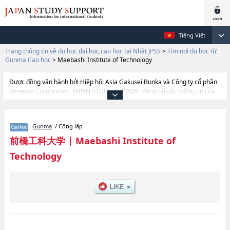
Tiếng Việt
Trang thông tin về du học đại học,cao học tại Nhật JPSS
>
Tìm nơi du học từ
Gunma Cao học
>
Maebashi Institute of Technology
Được đồng vận hành bởi Hiệp hội Asia Gakusei Bunka và Công ty cổ phần
Benesse Corporation, JAPAN STUDY SUPPORT đăng tải các thông tin của
khoảng 1.300 trường đại học, cao học, trường đại học ngắn hạn, trường
chuyên môn đang tiếp nhận du học sinh.
Tại đây có đăng các thông tin chi tiết về Maebashi Institute of Technology,
Gunma
/ Công lập
và thông tin cần thiết dành cho du học sinh, như là về các Graduate school
of Engineering, thông tin về từng khoa nghiên cứu, thông tin liên quan đến
前橋工科大学
|
Maebashi Institute of
thi tuyển như số lượng tuyển sinh, số lượng trúng tuyển, cở sở trang thiết
Technology
bị, hướng dẫn địa điểm v.v...