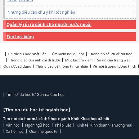
Những điều cần chú ý khi tốt nghiệp
Quản lý rủi ro dành cho người nước ngoài
Tìm học bổng
Tin tức du học Nhật Bản
Tìm kiếm nơi du học
Thông tin có ích về du học
Thông điệp của anh chị đi trước
Mục lục tìm kiếm
Sơ đồ của trang web
Quy ước sử dụng
Thông báo về thông tin cá nhân
Về môi trường tương thích
Tìm nơi du học từ Gunma Cao học
【Tìm nơi du học từ ngành học】
Tìm nơi du học mà có thể học ngành Khối Khoa học xã hội
Văn học
Ngôn ngữ học
Pháp luật
Kinh tế, Kinh doanh, Thương mại
Xã hội học
Quan hệ quốc tế