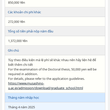
850,000 Yên
Các khoản chi phí khác
272,000 Yên
Tổng số tiền phải nộp năm đầu
1,372,000 Yên
Ghi chú
Tùy theo điều kiện mà lệ phí sẽ khác nhau nên hãy liện hệ để
biết thêm chi tiết
For the examination of the Doctoral thesis, 50,000 yen will be
required in addition.
For details, please refer to the application guidelines.
https://www.musashino-
u.ac.jp/admission/download/graduate_school.html
Tháng năm nhập học
Tháng 4 năm 2025