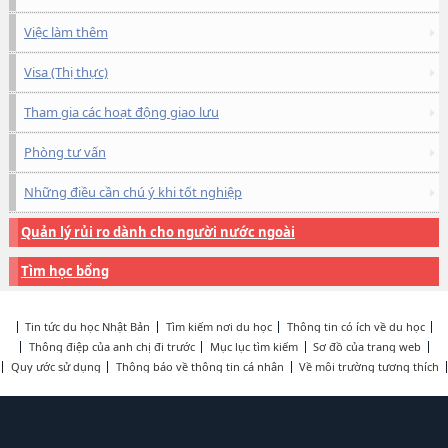
Việc làm thêm
Visa (Thị thực)
Tham gia các hoạt động giao lưu
Phòng tư vấn
Những điều cần chú ý khi tốt nghiệp
Quản lý rủi ro dành cho người nước ngoài
Tìm học bổng
Tin tức du học Nhật Bản
Tìm kiếm nơi du học
Thông tin có ích về du học
Thông điệp của anh chị đi trước
Mục lục tìm kiếm
Sơ đồ của trang web
Quy ước sử dụng
Thông báo về thông tin cá nhân
Về môi trường tương thích