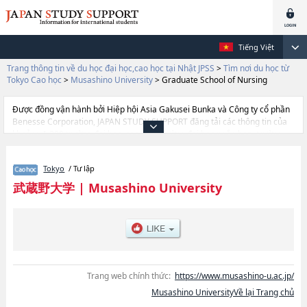
Tiếng Việt
Trang thông tin về du học đại học,cao học tại Nhật JPSS
>
Tìm nơi du học từ
Tokyo Cao học
>
Musashino University
>
Graduate School of Nursing
Được đồng vận hành bởi Hiệp hội Asia Gakusei Bunka và Công ty cổ phần
Benesse Corporation, JAPAN STUDY SUPPORT đăng tải các thông tin của
khoảng 1.300 trường đại học, cao học, trường đại học ngắn hạn, trường
chuyên môn đang tiếp nhận du học sinh.
Tại đây có đăng các thông tin chi tiết về Musashino University, và thông tin
Tokyo
/ Tư lập
cần thiết dành cho du học sinh, như là về các Graduate School of Human
and Social ScienceshoặcGraduate School of Language and
武蔵野大学
|
Musashino University
CulturehoặcGraduate School of Political Science and
EconomicshoặcGraduate School of Environmental SciencehoặcGraduate
School of NursinghoặcGraduate School of LiteraturehoặcGraduate School
of EducationhoặcGraduate School of Pharmaceutical
ScienceshoặcGraduate School of Buddhist
StudieshoặcLawhoặcEngineeringhoặcBusiness AdministrationhoặcData
SciencehoặcWell-being, thông tin về từng khoa nghiên cứu, thông tin liên
Trang web chính thức:
https://www.musashino-u.ac.jp/
quan đến thi tuyển như số lượng tuyển sinh, số lượng trúng tuyển, cở sở
Musashino UniversityVề lại Trang chủ
trang thiết bị, hướng dẫn địa điểm v.v...