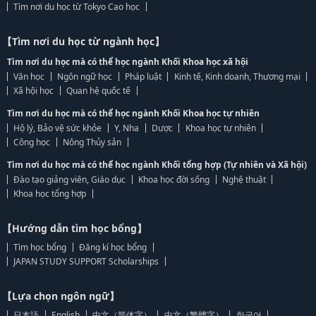
Tìm nơi du học từ Tokyo Cao học
【Tìm nơi du học từ ngành học】
Tìm nơi du học mà có thể học ngành Khối Khoa học xã hội
Văn học
Ngôn ngữ học
Pháp luật
Kinh tế, Kinh doanh, Thương mại
Xã hội học
Quan hệ quốc tế
Tìm nơi du học mà có thể học ngành Khối Khoa học tự nhiên
Hộ lý, Bảo vệ sức khỏe
Y, Nha
Dược
Khoa học tự nhiên
Công học
Nông Thủy sản
Tìm nơi du học mà có thể học ngành Khối tổng hợp (Tự nhiên và Xã hội)
Đào tạo giảng viên, Giáo dục
Khoa học đời sống
Nghệ thuật
Khoa học tổng hợp
【Hướng dẫn tìm học bổng】
Tìm học bổng
Đăng kí học bổng
JAPAN STUDY SUPPORT Scholarships
【Lựa chọn ngôn ngữ】
日本語
English
中文（简体字）
中文（繁體字）
한국어