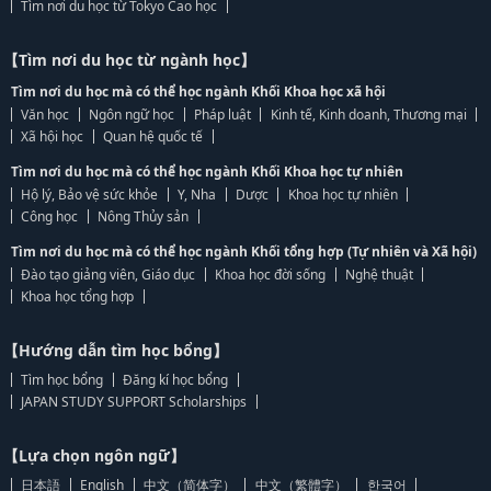
Tìm nơi du học từ Tokyo Cao học
【Tìm nơi du học từ ngành học】
Tìm nơi du học mà có thể học ngành Khối Khoa học xã hội
Văn học
Ngôn ngữ học
Pháp luật
Kinh tế, Kinh doanh, Thương mại
Xã hội học
Quan hệ quốc tế
Tìm nơi du học mà có thể học ngành Khối Khoa học tự nhiên
Hộ lý, Bảo vệ sức khỏe
Y, Nha
Dược
Khoa học tự nhiên
Công học
Nông Thủy sản
Tìm nơi du học mà có thể học ngành Khối tổng hợp (Tự nhiên và Xã hội)
Đào tạo giảng viên, Giáo dục
Khoa học đời sống
Nghệ thuật
Khoa học tổng hợp
【Hướng dẫn tìm học bổng】
Tìm học bổng
Đăng kí học bổng
JAPAN STUDY SUPPORT Scholarships
【Lựa chọn ngôn ngữ】
日本語
English
中文（简体字）
中文（繁體字）
한국어