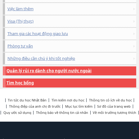
Việc làm thêm
Visa (Thị thực)
Tham gia các hoạt động giao lưu
Phòng tư vấn
Những điều cần chú ý khi tốt nghiệp
Quản lý rủi ro dành cho người nước ngoài
Tìm học bổng
Tin tức du học Nhật Bản
Tìm kiếm nơi du học
Thông tin có ích về du học
Thông điệp của anh chị đi trước
Mục lục tìm kiếm
Sơ đồ của trang web
Quy ước sử dụng
Thông báo về thông tin cá nhân
Về môi trường tương thích