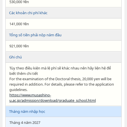
530,000 Yên
Các khoản chi phí khác
141,000 Yên
Tổng số tiền phải nộp năm đầu
921,000 Yên
Ghi chú
Tùy theo điều kiện mà lệ phí sẽ khác nhau nên hãy liện hệ để
biết thêm chi tiết
For the examination of the Doctoral thesis, 20,000 yen will be
required in addition. For details, please refer to the application
guidelines.
https://www.musashino-
u.ac.jp/admission/download/graduate_school.html
Tháng năm nhập học
Tháng 4 năm 2027