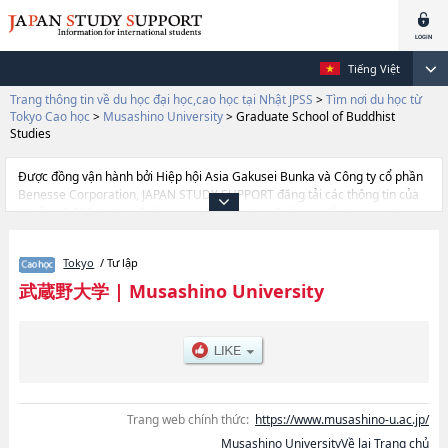
Tiếng Việt
Trang thông tin về du học đại học,cao học tại Nhật JPSS
>
Tìm nơi du học từ
Tokyo Cao học
>
Musashino University
>
Graduate School of Buddhist
Studies
Được đồng vận hành bởi Hiệp hội Asia Gakusei Bunka và Công ty cổ phần
Benesse Corporation, JAPAN STUDY SUPPORT đăng tải các thông tin của
khoảng 1.300 trường đại học, cao học, trường đại học ngắn hạn, trường
chuyên môn đang tiếp nhận du học sinh.
Tại đây có đăng các thông tin chi tiết về Musashino University, và thông tin
Tokyo
/ Tư lập
cần thiết dành cho du học sinh, như là về các Graduate School of Human
and Social ScienceshoặcGraduate School of Language and
武蔵野大学
|
Musashino University
CulturehoặcGraduate School of Political Science and
EconomicshoặcGraduate School of Environmental SciencehoặcGraduate
School of NursinghoặcGraduate School of LiteraturehoặcGraduate School
of EducationhoặcGraduate School of Pharmaceutical
ScienceshoặcGraduate School of Buddhist
StudieshoặcLawhoặcEngineeringhoặcBusiness AdministrationhoặcData
SciencehoặcWell-being, thông tin về từng khoa nghiên cứu, thông tin liên
Trang web chính thức:
https://www.musashino-u.ac.jp/
quan đến thi tuyển như số lượng tuyển sinh, số lượng trúng tuyển, cở sở
Musashino UniversityVề lại Trang chủ
trang thiết bị, hướng dẫn địa điểm v.v...