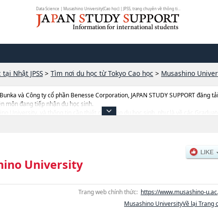
Data Science | Musashino University(Cao học) | JPSS, trang chuyên về thông ti...
 tại Nhật JPSS
>
Tìm nơi du học từ Tokyo Cao học
>
Musashino Univer
 Bunka và Công ty cổ phần Benesse Corporation, JAPAN STUDY SUPPORT đăng tải c
ên môn đang tiếp nhận du học sinh.
hino University, và thông tin cần thiết dành cho du học sinh, như là về các Gradu
 CulturehoặcGraduate School of Political Science and EconomicshoặcGraduate 
raturehoặcGraduate School of EducationhoặcGraduate School of Pharmaceutical
inistrationhoặcData SciencehoặcWell-being, thông tin về từng khoa nghiên cứu
ng thiết bị, hướng dẫn địa điểm v.v...
ino University
Trang web chính thức:
https://www.musashino-u.ac.
Musashino UniversityVề lại Trang 