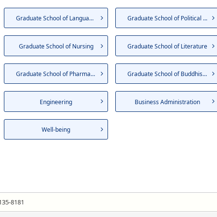
Graduate School of Language a...
Graduate School of Political ...
Graduate School of Nursing
Graduate School of Literature
Graduate School of Pharmaceut...
Graduate School of Buddhist S...
Engineering
Business Administration
Well-being
135-8181