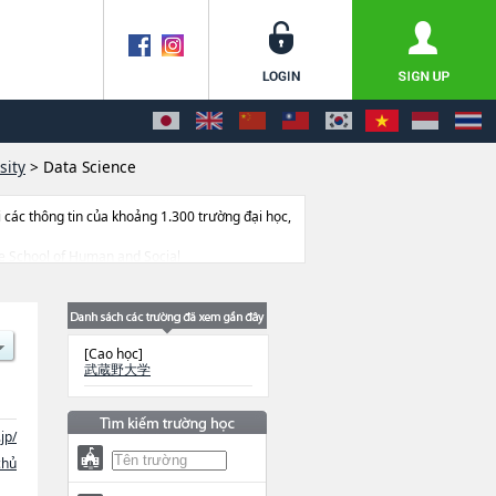
sity
>
Data Science
ác thông tin của khoảng 1.300 trường đại học,
ate School of Human and Social
School of Environmental SciencehoặcGraduate
 ScienceshoặcGraduate School of Buddhist
, thông tin liên quan đến thi tuyển như số
[Cao học]
武蔵野大学
jp/
chủ