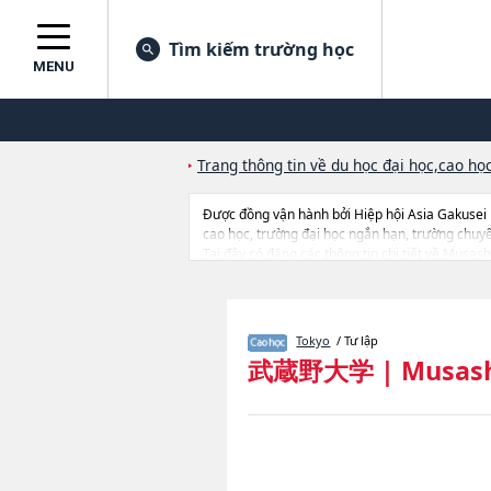
Tìm kiếm trường học
MENU
Trang thông tin về du học đại học,cao học
Được đồng vận hành bởi Hiệp hội Asia Gakusei
cao học, trường đại học ngắn hạn, trường chuy
Tại đây có đăng các thông tin chi tiết về Musas
ScienceshoặcGraduate School of Language and
School of NursinghoặcGraduate School of Lite
StudieshoặcLawhoặcEngineeringhoặcBusiness Adm
lượng tuyển sinh, số lượng trúng tuyển, cở sở tra
Tokyo
/ Tư lập
武蔵野大学
|
Musash