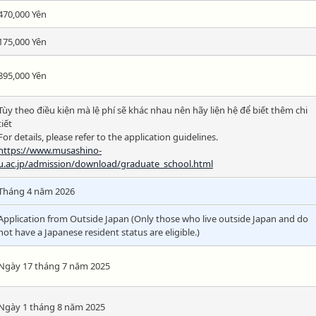
470,000 Yên
175,000 Yên
895,000 Yên
Tùy theo điều kiện mà lệ phí sẽ khác nhau nên hãy liện hệ để biết thêm chi
tiết
For details, please refer to the application guidelines.
https://www.musashino-
u.ac.jp/admission/download/graduate_school.html
Tháng 4 năm 2026
Application from Outside Japan (Only those who live outside Japan and do
not have a Japanese resident status are eligible.)
Ngày 17 tháng 7 năm 2025
Ngày 1 tháng 8 năm 2025