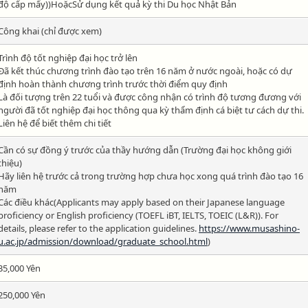
độ cấp mấy))HoặcSử dụng kết quả kỳ thi Du học Nhật Bản
Công khai (chỉ được xem)
Trình độ tốt nghiệp đại học trở lên
Đã kết thúc chương trình đào tạo trên 16 năm ở nước ngoài, hoặc có dự
định hoàn thành chương trình trước thời điểm quy định
Là đối tượng trên 22 tuổi và được công nhận có trình độ tương đương với
người đã tốt nghiệp đại học thông qua kỳ thẩm định cá biệt tư cách dự thi.
Liên hệ để biết thêm chi tiết
Cần có sự đồng ý trước của thầy hướng dẫn (Trường đại học không giới
thiệu)
Hãy liên hệ trước cả trong trường hợp chưa học xong quá trình đào tạo 16
năm
Các điều khác(Applicants may apply based on their Japanese language
proficiency or English proficiency (TOEFL iBT, IELTS, TOEIC (L&R)). For
details, please refer to the application guidelines.
https://www.musashino-
u.ac.jp/admission/download/graduate_school.html
)
35,000 Yên
250,000 Yên