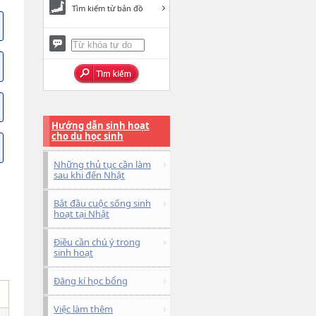
Tìm kiếm từ bản đồ
Hướng dẫn sinh hoạt
cho du học sinh
Những thủ tục cần làm
sau khi đến Nhật
Bắt đầu cuộc sống sinh
hoạt tại Nhật
Điều cần chú ý trong
sinh hoạt
Đăng kí học bổng
Việc làm thêm