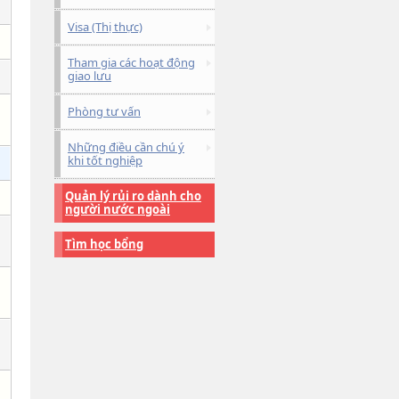
Visa (Thị thực)
Tham gia các hoạt động
giao lưu
Phòng tư vấn
Những điều cần chú ý
khi tốt nghiệp
Quản lý rủi ro dành cho
người nước ngoài
Tìm học bổng