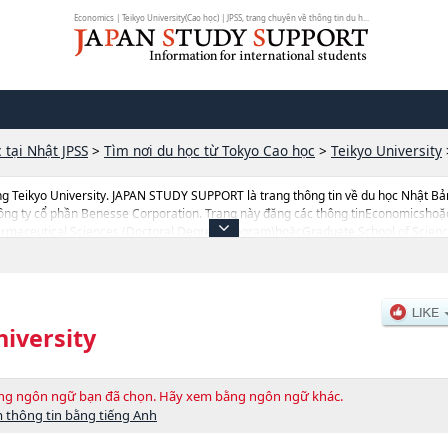
Economics | Teikyo University(Cao học) | JPSS, trang chuyên về thông tin du h...
 tại Nhật JPSS
>
Tìm nơi du học từ Tokyo Cao học
>
Teikyo University
g Teikyo University. JAPAN STUDY SUPPORT là trang thông tin về du học Nhật Bả
Công ty cổ phần Benesse Corporation. Trang này đăng các thông tinEconomicsho
aceutical Sciences (Doctoral Degree Program)hoặcGraduate School of Scienc
ol of Public Health（Doctoral and Master's Degree Programs） của Teikyo Univers
 du học liên quan tới Teikyo University thì hãy sứ dụng trang này.Ngoài ra còn có
ên môn đang tiếp nhận du học sinh.
niversity
bằng ngôn ngữ bạn đã chọn. Hãy xem bằng ngôn ngữ khác.
 thông tin bằng tiếng Anh