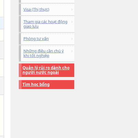
Visa (Thị thực)
Tham gia các hoạt động
giao lưu
Phòng tư vấn
Những điều cần chú ý
khi tốt nghiệp
Quản lý rủi ro dành cho
người nước ngoài
Tìm học bổng