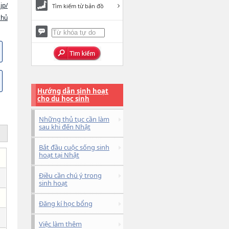
jp/
Tìm kiếm từ bản đồ
chủ
Hướng dẫn sinh hoạt
cho du học sinh
Những thủ tục cần làm
sau khi đến Nhật
Bắt đầu cuộc sống sinh
hoạt tại Nhật
Điều cần chú ý trong
sinh hoạt
Đăng kí học bổng
Việc làm thêm