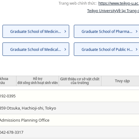
Trang web chính thức:
https://www.teikyo-u.ac.
Teikyo UniversityVề lại Trang 
Graduate School of Medicine（...
Graduate School of Pharmaceut...
Graduate School of Medical Ca...
Graduate School of Public Hea...
192-0395
359 Otsuka, Hachioji-shi, Tokyo
Admissions Planning Office
042-678-3317