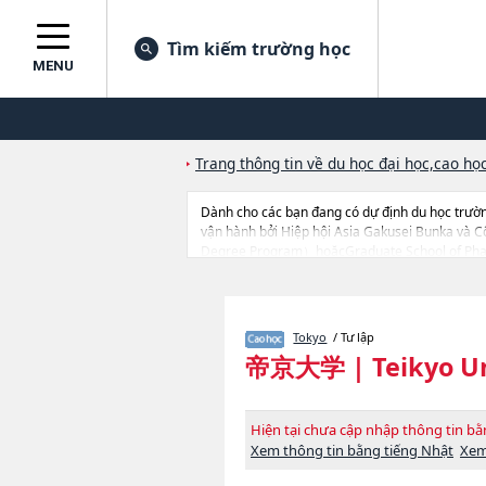
Tìm kiếm trường học
MENU
Trang thông tin về du học đại học,cao học
Dành cho các bạn đang có dự định du học trườn
vận hành bởi Hiệp hội Asia Gakusei Bunka và 
Degree Program）hoặcGraduate School of Pharm
Medical Care and TechnologyhoặcGraduate Scho
nghiên cứu, nên nếu bạn đang tìm hiểu thông tin
cao học, trường đại học ngắn hạn, trường chuy
Tokyo
/ Tư lập
帝京大学
|
Teikyo U
Hiện tại chưa cập nhập thông tin 
Xem thông tin bằng tiếng Nhật
Xem