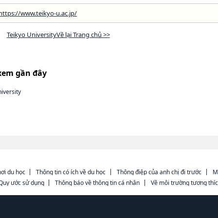
https://www.teikyo-u.ac.jp/
Teikyo UniversityVề lại Trang chủ >>
xem gần đây
iversity
ơi du học
Thông tin có ích về du học
Thông điệp của anh chị đi trước
M
Quy ước sử dụng
Thông báo về thông tin cá nhân
Về môi trường tương thí