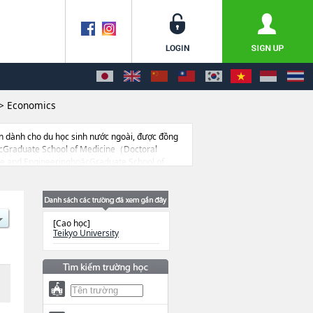
>
Economics
n dành cho du học sinh nước ngoài, được đồng
ặcGraduate School of Medicine（Doctoral
e and EngineeringhoặcGraduate School of
ity cũng như thông tin chi tiết về từng khoa
 cả thông tin của khoảng 1.300 trường đại học,
[Cao học]
Teikyo University