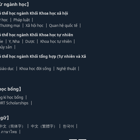
từ ngành học】
ó thể học ngành Khối Khoa học xã hội
 học
Pháp luật
, Thương mại
Xã hội học
Quan hệ quốc tế
ó thể học ngành Khối Khoa học tự nhiên
ỏe
Y, Nha
Dược
Khoa học tự nhiên
ủy sản
ó thể học ngành Khối tổng hợp (Tự nhiên và Xã
Giáo dục
Khoa học đời sống
Nghệ thuật
học bổng】
g kí học bổng
RT Scholarships
 ngữ】
中文（简体字）
中文（繁體字）
한국어
ภาษาไทย