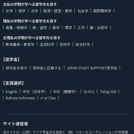
文系の学問が学べる留学先を探す
文学
語学
法学
経済・経営・商学
社会学
国際関係学
理系の学問が学べる留学先を探す
看護・保健学
医・歯学
薬学
理学
工学
農・水産学
文理系の学問が学べる留学先を探す
教員養成・教育学
生活科学
芸術学
総合科学
【奨学金】
奨学金を探す
奨学金に応募する
JAPAN STUDY SUPPORT奨学金
【言語選択】
English
中文（简体字）
中文（繁體字）
한국어
Tiếng Việt
Bahasa Indonesia
ภาษาไทย
サイト運営者
当サイトは（公財）アジア学生文化協会と（株）ベネッセコーポレーションが共同運