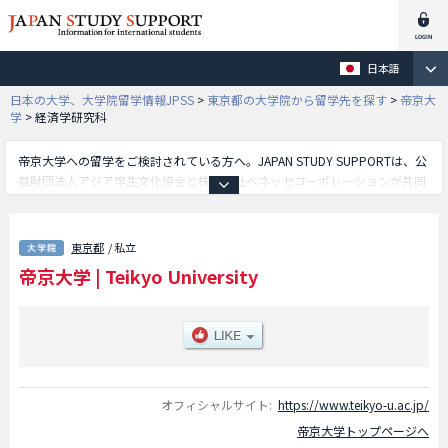
日本語
日本の大学、大学院留学情報JPSS
>
東京都の大学院から留学先を探す
>
帝京大
学
>
経済学研究科
帝京大学への留学をご検討されている方へ。JAPAN STUDY SUPPORTは、公
益財団法人アジア学生文化協会と株式会社ベネッセコーポレーションが共同
運営している外国人留学生向け日本留学情報サイトです。帝京大学の経済学
研究科や医学研究科や薬学研究科や理工学研究科や医療技術学研究科や公衆
衛生学研究科等、研究科別の詳細情報も掲載していますので、帝京大学に関
東京都
/ 私立
する留学情報をお探しの方は是非ご利用下さい。その他、外国人留学生募集
帝京大学
|
Teikyo University
をしている約1,300校の大学・大学院・短大・専門学校情報も掲載していま
す。
オフィシャルサイト:
https://www.teikyo-u.ac.jp/
帝京大学トップページへ