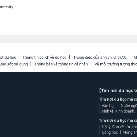
iversity
ơi du học
Thông tin có ích về du học
Thông điệp của anh chị đi trước
M
Quy ước sử dụng
Thông báo về thông tin cá nhân
Về môi trường tương thí
【Tìm nơi du học 
Tìm nơi du học mà c
Văn học
Ngôn ngữ
Kinh tế, Kinh doanh
Tìm nơi du học mà c
Hộ lý, Bảo vệ sức kh
Công học
Nông Th