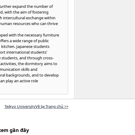
 further expand the number of
d, with the aim of fostering
 intercultural exchange within
human resources who can thrive
pped with the necessary furniture
ffers a wide range of public
d kitchen. Japanese students
ort international students'
he students, and through cross-
activities, the dormitory aims to
munication skills and
ural backgrounds, and to develop
n play an active role
Teikyo UniversityVề lại Trang chủ >>
xem gần đây