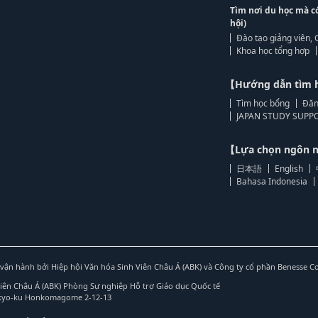
Tìm nơi du học mà c
hội)
Đào tạo giảng viên, 
Khoa học tổng hợp
【Hướng dẫn tìm 
Tìm học bổng
Đăn
JAPAN STUDY SUPPO
【Lựa chọn ngôn
日本語
English
Bahasa Indonesia
vận hành bởi Hiệp hội Văn hóa Sinh Viên Châu Á (ABK) và Công ty cổ phần Benesse C
Viên Châu Á (ABK) Phòng Sự nghiệp Hỗ trợ Giáo dục Quốc tế
nkyo-ku Honkomagome 2-12-13