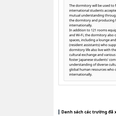
The dormitory will be used to
international students accepte
mutual understanding through
the dormitory and producing 
internationally.
In addition to 121 rooms equi
and Wi-Fi, the dormitory also o
spaces, including a lounge an
(resident assistants) who supp
dormitory life also live with t
cultural exchange and various 
foster Japanese students' com
understanding of diverse cult
global human resources who ca
internationally.
Danh sách các trường đã 