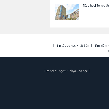
[Cao học]
Teikyo Un
Tin tức du học Nhật Bản
Tìm kiếm n
Tìm nơi du học từ Tokyo Cao học