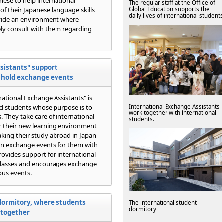
nese to help international
The regular staff at the Office of
of their Japanese language skills
Global Education supports the
daily lives of international student
rovide an environment where
ely consult with them regarding
sistants" support
d hold exchange events
ational Exchange Assistants" is
ed students whose purpose is to
International Exchange Assistants
work together with international
. They take care of international
students.
er their new learning environment
king their study abroad in Japan
an exchange events for them with
ovides support for international
classes and encourages exchange
us events.
dormitory, where students
The international student
dormitory
 together