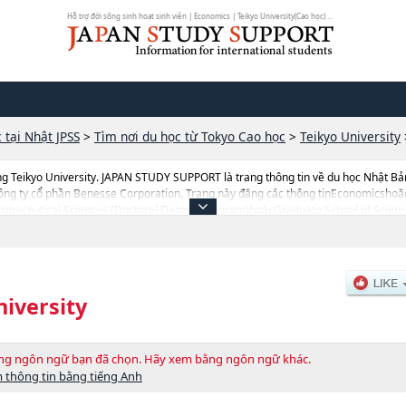
Hỗ trợ đời sống sinh hoạt sinh viên | Economics | Teikyo University(Cao học) ...
 tại Nhật JPSS
>
Tìm nơi du học từ Tokyo Cao học
>
Teikyo University
g Teikyo University. JAPAN STUDY SUPPORT là trang thông tin về du học Nhật Bả
Công ty cổ phần Benesse Corporation. Trang này đăng các thông tinEconomicsho
aceutical Sciences (Doctoral Degree Program)hoặcGraduate School of Scienc
ol of Public Health（Doctoral and Master's Degree Programs） của Teikyo Univers
 du học liên quan tới Teikyo University thì hãy sứ dụng trang này.Ngoài ra còn có
ên môn đang tiếp nhận du học sinh.
niversity
bằng ngôn ngữ bạn đã chọn. Hãy xem bằng ngôn ngữ khác.
 thông tin bằng tiếng Anh