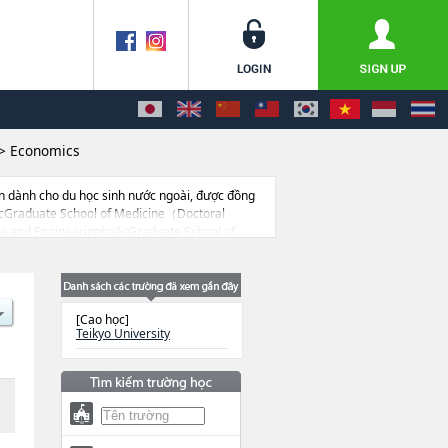
>
Economics
n dành cho du học sinh nước ngoài, được đồng
ặcGraduate School of Medicine（Doctoral
e and EngineeringhoặcGraduate School of
ity cũng như thông tin chi tiết về từng khoa
 cả thông tin của khoảng 1.300 trường đại học,
[Cao học]
Teikyo University