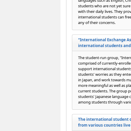
languages such as English, Chi
students who are not yet sure 
with their daily lives. They p
international students can fre
any of their concerns.
"International Exchange As
international students an
The student-run group, "Intern
comprised of currently-enroll
support international students
students' worries as they ent
in Japan, and work towards ma
more meaningful as well as pl
current students. The group pr
students' Japanese language 
among students through vario
The international student 
from various countries live