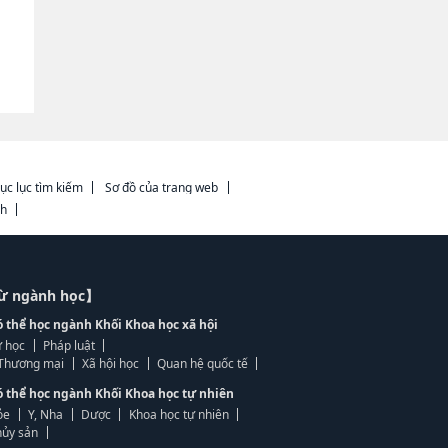
ục lục tìm kiếm
Sơ đồ của trang web
ch
từ ngành học】
ó thể học ngành Khối Khoa học xã hội
 học
Pháp luật
, Thương mại
Xã hội học
Quan hệ quốc tế
ó thể học ngành Khối Khoa học tự nhiên
ỏe
Y, Nha
Dược
Khoa học tự nhiên
ủy sản