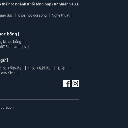
ó thể học ngành Khối tổng hợp (Tự nhiên và Xã
Giáo dục
Khoa học đời sống
Nghệ thuật
học bổng】
g kí học bổng
RT Scholarships
 ngữ】
中文（简体字）
中文（繁體字）
한국어
ภาษาไทย
oporation.