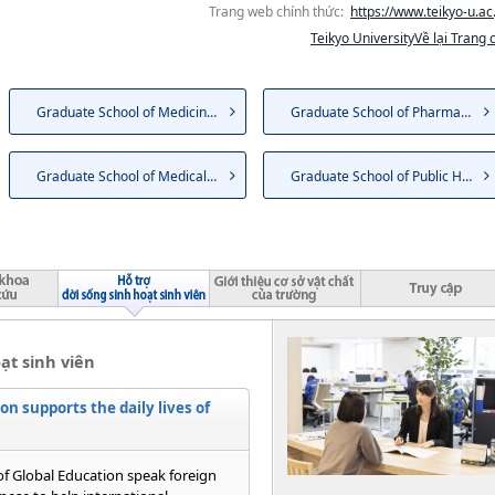
Trang web chính thức:
https://www.teikyo-u.ac.
Teikyo UniversityVề lại Trang 
Graduate School of Medicine（...
Graduate School of Pharmaceut...
Graduate School of Medical Ca...
Graduate School of Public Hea...
ạt sinh viên
on supports the daily lives of
 of Global Education speak foreign