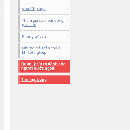
Visa (Thị thực)
s
Tham gia các hoạt động
giao lưu
Phòng tư vấn
Những điều cần chú ý
khi tốt nghiệp
Quản lý rủi ro dành cho
người nước ngoài
Tìm học bổng