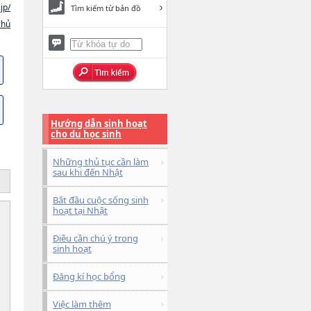
jp/
Tìm kiếm từ bản đồ
chủ
Hướng dẫn sinh hoạt
cho du học sinh
Những thủ tục cần làm
sau khi đến Nhật
Bắt đầu cuộc sống sinh
hoạt tại Nhật
Điều cần chú ý trong
sinh hoạt
Đăng kí học bổng
Việc làm thêm