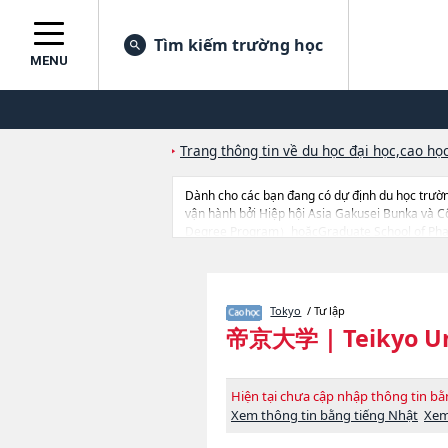
Tìm kiếm trường học
MENU
Trang thông tin về du học đại học,cao học
Dành cho các bạn đang có dự định du học trườn
vận hành bởi Hiệp hội Asia Gakusei Bunka và 
Degree Program）hoặcGraduate School of Pharm
Medical Care and TechnologyhoặcGraduate Scho
nghiên cứu, nên nếu bạn đang tìm hiểu thông tin
cao học, trường đại học ngắn hạn, trường chuy
Tokyo
/ Tư lập
帝京大学
|
Teikyo U
Hiện tại chưa cập nhập thông tin 
Xem thông tin bằng tiếng Nhật
Xem