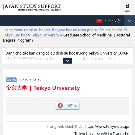
Tiếng Việt
Trang thông tin về du học đại học,cao học tại Nhật JPSS
>
Tìm nơi du học từ
Tokyo Cao học
>
Teikyo University
>
Graduate School of Medicine（Doctoral
Degree Program）
Dành cho các bạn đang có dự định du học trường Teikyo University. JAPAN
STUDY SUPPORT là trang thông tin về du học Nhật Bản dành cho du học
sinh nước ngoài, được đồng vận hành bởi Hiệp hội Asia Gakusei Bunka và
Công ty cổ phần Benesse Corporation. Trang này đăng các thông
tinEconomicshoặcGraduate School of Medicine（Doctoral Degree
Tokyo
/ Tư lập
Program）hoặcGraduate School of Pharmaceutical Sciences (Doctoral
Degree Program)hoặcGraduate School of Science and
帝京大学
|
Teikyo University
EngineeringhoặcGraduate School of Medical Care and
TechnologyhoặcGraduate School of Public Health（Doctoral and Master's
Degree Programs） của Teikyo University cũng như thông tin chi tiết về
từng khoa nghiên cứu, nên nếu bạn đang tìm hiểu thông tin du học liên
quan tới Teikyo University thì hãy sứ dụng trang này.Ngoài ra còn có cả
thông tin của khoảng 1.300 trường đại học, cao học, trường đại học ngắn
hạn, trường chuyên môn đang tiếp nhận du học sinh.
Trang web chính thức:
https://www.teikyo-u.ac.jp/
Teikyo UniversityVề lại Trang chủ