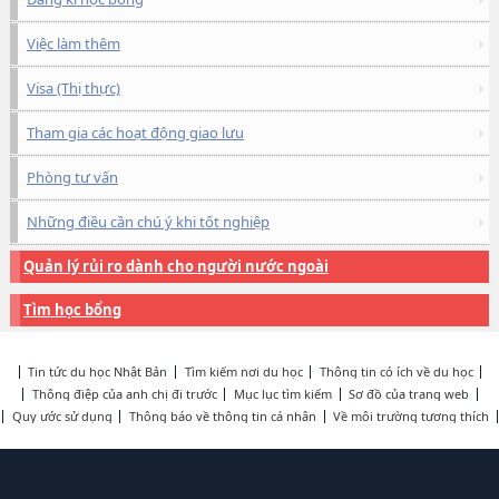
Việc làm thêm
Visa (Thị thực)
Tham gia các hoạt động giao lưu
Phòng tư vấn
Những điều cần chú ý khi tốt nghiệp
Quản lý rủi ro dành cho người nước ngoài
Tìm học bổng
Tin tức du học Nhật Bản
Tìm kiếm nơi du học
Thông tin có ích về du học
Thông điệp của anh chị đi trước
Mục lục tìm kiếm
Sơ đồ của trang web
Quy ước sử dụng
Thông báo về thông tin cá nhân
Về môi trường tương thích