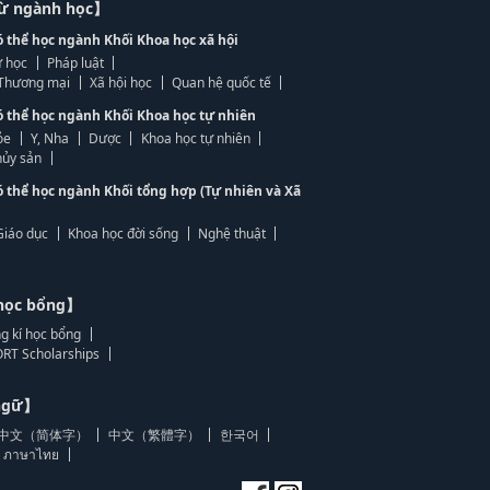
từ ngành học】
ó thể học ngành Khối Khoa học xã hội
 học
Pháp luật
, Thương mại
Xã hội học
Quan hệ quốc tế
ó thể học ngành Khối Khoa học tự nhiên
ỏe
Y, Nha
Dược
Khoa học tự nhiên
ủy sản
ó thể học ngành Khối tổng hợp (Tự nhiên và Xã
Giáo dục
Khoa học đời sống
Nghệ thuật
học bổng】
g kí học bổng
RT Scholarships
 ngữ】
中文（简体字）
中文（繁體字）
한국어
ภาษาไทย