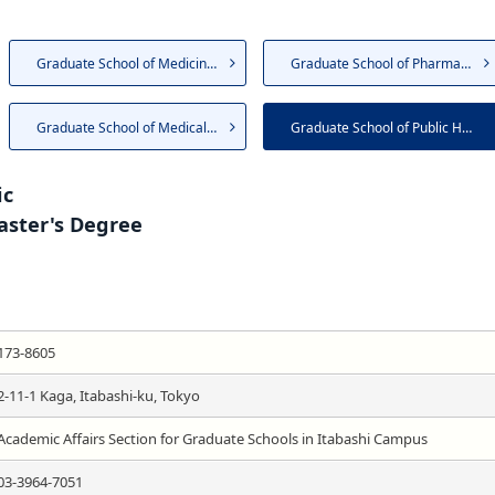
Graduate School of Medicine（...
Graduate School of Pharmaceut...
Graduate School of Medical Ca...
Graduate School of Public Hea...
ic
ster's Degree
173-8605
2-11-1 Kaga, Itabashi-ku, Tokyo
Academic Affairs Section for Graduate Schools in Itabashi Campus
03-3964-7051