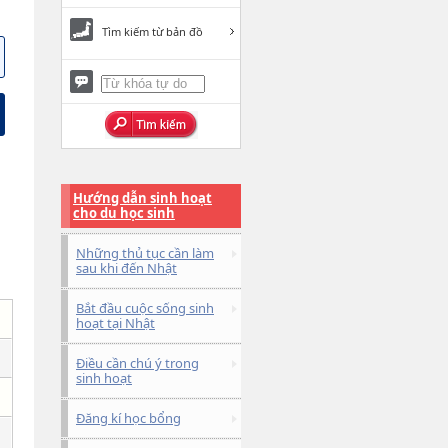
Tìm kiếm từ bản đồ
Hướng dẫn sinh hoạt
cho du học sinh
Những thủ tục cần làm
sau khi đến Nhật
Bắt đầu cuộc sống sinh
hoạt tại Nhật
Điều cần chú ý trong
sinh hoạt
Đăng kí học bổng