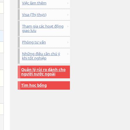
Việc làm thêm
Visa (Thị thực)
Tham gia các hoạt động
giao lưu
Phòng tư vấn
Những điều cần chú ý
khi tốt nghiệp
Quản lý rủi ro dành cho
người nước ngoài
Tìm học bổng