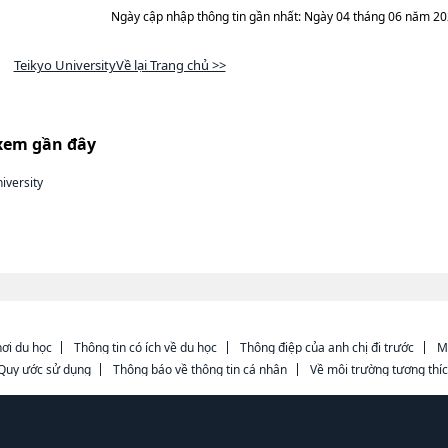
Ngày cập nhập thông tin gần nhất: Ngày 04 tháng 06 năm 2
Teikyo UniversityVề lại Trang chủ >>
xem gần đây
iversity
ơi du học
Thông tin có ích về du học
Thông điệp của anh chị đi trước
M
Quy ước sử dụng
Thông báo về thông tin cá nhân
Về môi trường tương thí