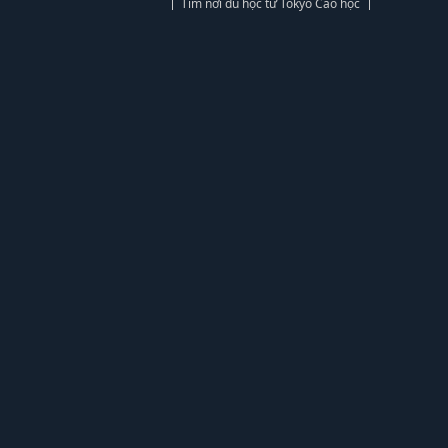
Tìm nơi du học từ Tokyo Cao học