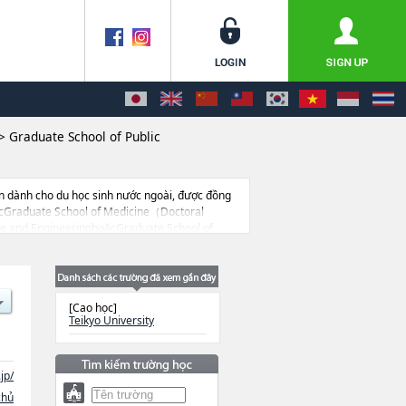
>
Graduate School of Public
n dành cho du học sinh nước ngoài, được đồng
ặcGraduate School of Medicine（Doctoral
e and EngineeringhoặcGraduate School of
ity cũng như thông tin chi tiết về từng khoa
 cả thông tin của khoảng 1.300 trường đại học,
[Cao học]
Teikyo University
jp/
chủ