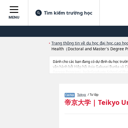
Tìm kiếm trường học
MENU
Trang thông tin về du học đại học,cao học
Health（Doctoral and Master's Degree
Dành cho các bạn đang có dự định du học trườn
vận hành bởi Hiệp hội Asia Gakusei Bunka và 
Degree Program）hoặcGraduate School of Pharm
Medical Care and TechnologyhoặcGraduate Scho
nghiên cứu, nên nếu bạn đang tìm hiểu thông tin
cao học, trường đại học ngắn hạn, trường chuy
Tokyo
/ Tư lập
帝京大学
|
Teikyo U