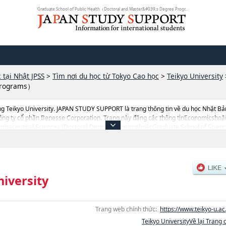
Graduate School of Public Health（Doctoral and Master&#039;s Degree Progr...
 tại Nhật JPSS
>
Tìm nơi du học từ Tokyo Cao học
>
Teikyo University
 Programs）
g Teikyo University. JAPAN STUDY SUPPORT là trang thông tin về du học Nhật Bả
Công ty cổ phần Benesse Corporation. Trang này đăng các thông tinEconomicsho
aceutical Sciences (Doctoral Degree Program)hoặcGraduate School of Scienc
ol of Public Health（Doctoral and Master's Degree Programs） của Teikyo Univers
 du học liên quan tới Teikyo University thì hãy sứ dụng trang này.Ngoài ra còn có
ên môn đang tiếp nhận du học sinh.
niversity
Trang web chính thức:
https://www.teikyo-u.ac.
Teikyo UniversityVề lại Trang 