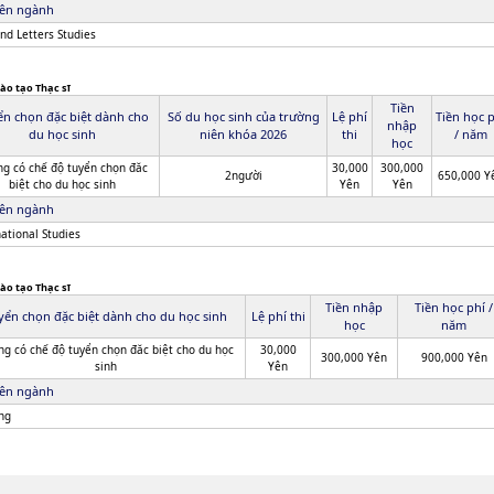
ên ngành
and Letters Studies
ào tạo Thạc sĩ
Tiền
ển chọn đặc biệt dành cho
Số du học sinh của trường
Lệ phí
Tiền học 
nhập
du học sinh
niên khóa 2026
thi
/ năm
học
g có chế độ tuyển chọn đăc
30,000
300,000
2người
650,000 Y
biệt cho du học sinh
Yên
Yên
ên ngành
national Studies
ào tạo Thạc sĩ
Tiền nhập
Tiền học phí /
yển chọn đặc biệt dành cho du học sinh
Lệ phí thi
học
năm
g có chế độ tuyển chọn đăc biệt cho du học
30,000
300,000 Yên
900,000 Yên
sinh
Yên
ên ngành
ng