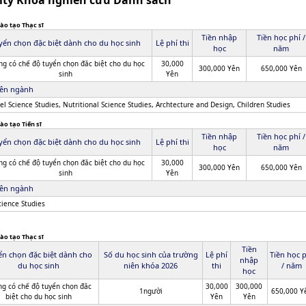
ity Khoa nghiên cứu Danh sách
ào tạo Thạc sĩ
Tiền nhập
Tiền học phí /
yển chọn đặc biệt dành cho du học sinh
Lệ phí thi
học
năm
g có chế độ tuyển chọn đăc biệt cho du học
30,000
300,000 Yên
650,000 Yên
sinh
Yên
ên ngành
el Science Studies, Nutritional Science Studies, Archtecture and Design, Children Studies
ào tạo Tiến sĩ
Tiền nhập
Tiền học phí /
yển chọn đặc biệt dành cho du học sinh
Lệ phí thi
học
năm
g có chế độ tuyển chọn đăc biệt cho du học
30,000
300,000 Yên
650,000 Yên
sinh
Yên
ên ngành
Science Studies
ào tạo Thạc sĩ
Tiền
ển chọn đặc biệt dành cho
Số du học sinh của trường
Lệ phí
Tiền học 
nhập
du học sinh
niên khóa 2026
thi
/ năm
học
g có chế độ tuyển chọn đăc
30,000
300,000
1người
650,000 Y
biệt cho du học sinh
Yên
Yên