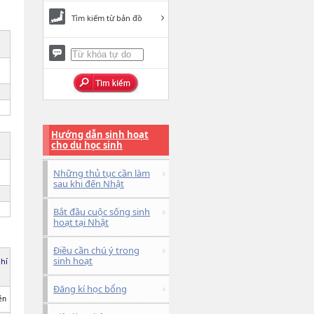
Tìm kiếm từ bản đồ
Hướng dẫn sinh hoạt
cho du học sinh
Những thủ tục cần làm
sau khi đến Nhật
Bắt đầu cuộc sống sinh
hoạt tại Nhật
Điều cần chú ý trong
sinh hoạt
phí
Đăng kí học bổng
ên