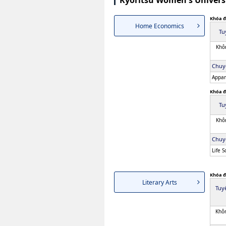
Kyoritsu Women's Univers
Khóa đ
Home Economics
Tu
Khôn
Chuy
Appar
Khóa đ
Tu
Khôn
Chuy
Life 
Khóa đ
Literary Arts
Tuy
Khôn