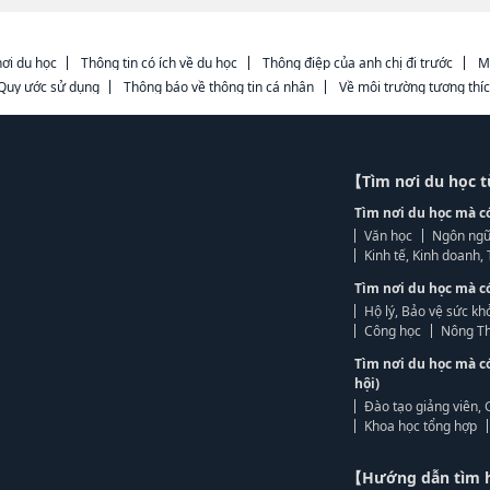
ơi du học
Thông tin có ích về du học
Thông điệp của anh chị đi trước
M
Quy ước sử dụng
Thông báo về thông tin cá nhân
Về môi trường tương thí
【Tìm nơi du học 
Tìm nơi du học mà c
Văn học
Ngôn ngữ
Kinh tế, Kinh doanh
Tìm nơi du học mà c
Hộ lý, Bảo vệ sức kh
Công học
Nông Th
Tìm nơi du học mà c
hội)
Đào tạo giảng viên, 
Khoa học tổng hợp
【Hướng dẫn tìm 