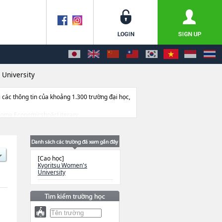
 University
ác thông tin của khoảng 1.300 trường đại học,
ác Home EconomicshoặcLiterary
n sinh, số lượng trúng tuyển, cở sở trang thiết
[Cao học]
Kyoritsu Women's
University