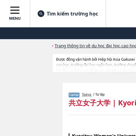
Tìm kiếm trường học
MENU
Trang thông tin về du học đại học,cao học
Được đồng vận hành bởi Hiệp hội Asia Gakusei
cao học, trường đại học ngắn hạn, trường chuy
Tại đây có đăng các thông tin chi tiết về Kyori
ArtshoặcInternational StudieshoặcNursing, thông
bị, hướng dẫn địa điểm v.v...
Tokyo
/ Tư lập
共立女子大学
|
Kyor