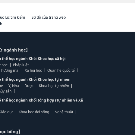
ục lục tìm kiếm
Sơ đồ của trang web
ch
từ ngành học】
ó thể học ngành Khối Khoa học xã hội
 học
Pháp luật
, Thương mại
Xã hội học
Quan hệ quốc tế
ó thể học ngành Khối Khoa học tự nhiên
ỏe
Y, Nha
Dược
Khoa học tự nhiên
ủy sản
ó thể học ngành Khối tổng hợp (Tự nhiên và Xã
Giáo dục
Khoa học đời sống
Nghệ thuật
học bổng】