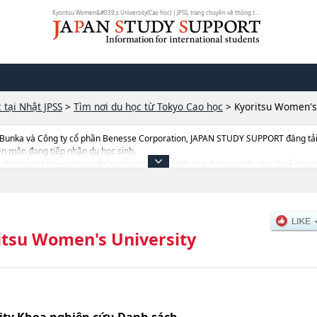
Kyoritsu Women&#039;s University(Cao học) | JPSS, trang chuyên về thông t...
 tại Nhật JPSS
>
Tìm nơi du học từ Tokyo Cao học
>
Kyoritsu Women's
 Bunka và Công ty cổ phần Benesse Corporation, JAPAN STUDY SUPPORT đăng tải c
ên môn đang tiếp nhận du học sinh.
tsu Women's University, và thông tin cần thiết dành cho du học sinh, như là về c
 tin về từng khoa nghiên cứu, thông tin liên quan đến thi tuyển như số lượng tuyể
itsu Women's University