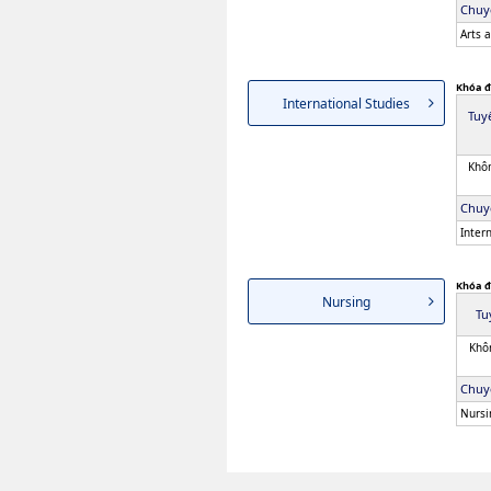
Chuy
Arts 
Khóa đ
International Studies
Tuy
Khôn
Chuy
Inter
Khóa đ
Nursing
Tu
Khôn
Chuy
Nursi