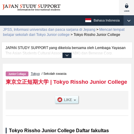
Bahasa Indonesia
JPSS, Informasi universitas dan pasca sarjana di Jepang
>
Mencari tempat
belajar sekolah dari Tokyo Junior college
>
Tokyo Rissho Junior College
JAPAN STUDY SUPPORT yang dikelola bersama oleh Lembaga Yayasan
The Asian Students Cultural Association (ABK) dan Benesse Corp.
menyediakan informasi sekitar 1300 universitas, pascasarjana, universitas
yunior, akademi kejuruan yang siap menerima mahasiswa(i) mancanegara.
Tersedia informasi rinci mengenai Tokyo Rissho Junior College, mencakup
Tokyo
/ Sekolah swasta
informasi per fakultas seperti Fakultas The Department of Modern
Communication, serta berbagai informasi yang berguna bagi mahasiswa(i)
東京立正短期大学
|
Tokyo Rissho Junior College
mancanegara seperti kuota untuk jumlah pendaftar dan jumlah kelulusan
ujian masuk mahasiswa(i) mancanegara, informasi mengenai ujian masuk,
prasarana kampus, akses jalan, dan lainnya. Silakan memanfaatkannya.
Tokyo Rissho Junior College Daftar fakultas