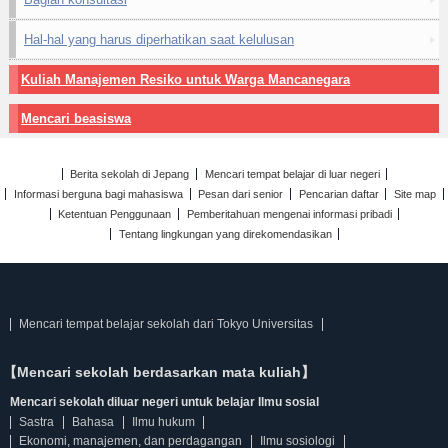
Hal-hal yang harus diperhatikan saat kelulusan
Kuliah Manajemen Resiko untuk Warga Mancanegara
Mencari beasiswa
Berita sekolah di Jepang
Mencari tempat belajar di luar negeri
Informasi berguna bagi mahasiswa
Pesan dari senior
Pencarian daftar
Site map
Ketentuan Penggunaan
Pemberitahuan mengenai informasi pribadi
Tentang lingkungan yang direkomendasikan
Mencari tempat belajar sekolah dari Tokyo Universitas
【Mencari sekolah berdasarkan mata kuliah】
Mencari sekolah diluar negeri untuk belajar Ilmu sosial
Sastra
Bahasa
Ilmu hukum
Ekonomi, manajemen, dan perdagangan
Ilmu sosiologi