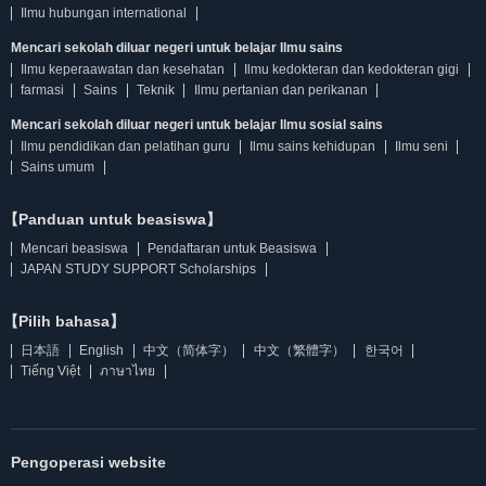
Ilmu hubungan international
Mencari sekolah diluar negeri untuk belajar Ilmu sains
Ilmu keperaawatan dan kesehatan
Ilmu kedokteran dan kedokteran gigi
farmasi
Sains
Teknik
Ilmu pertanian dan perikanan
Mencari sekolah diluar negeri untuk belajar Ilmu sosial sains
Ilmu pendidikan dan pelatihan guru
Ilmu sains kehidupan
Ilmu seni
Sains umum
【Panduan untuk beasiswa】
Mencari beasiswa
Pendaftaran untuk Beasiswa
JAPAN STUDY SUPPORT Scholarships
【Pilih bahasa】
日本語
English
中文（简体字）
中文（繁體字）
한국어
Tiếng Việt
ภาษาไทย
Pengoperasi website