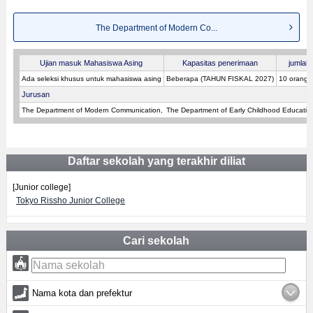
The Department of Modern Co...
Ujian masuk Mahasiswa Asing
Kapasitas penerimaan
jumlah 
Ada seleksi khusus untuk mahasiswa asing
Beberapa (TAHUN FISKAL 2027)
10 orang 
Jurusan
The Department of Modern Communication
The Department of Early Childhood Educatio
Daftar sekolah yang terakhir diliat
[Junior college]
Tokyo Rissho Junior College
Cari sekolah
Nama kota dan prefektur