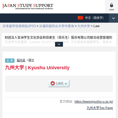
中文（简体字）
日本留学信息网站JPSS
>
从福冈县的从大学中查询
>
九州大学
>
Law
财团法人亚洲学生文化协会和倍楽生（倍乐生）股份有限公司联合经营管理的
日本学习支援网（JAPAN STUDY SUPPORT）正在招收外国留学生。现有大
约1300个学校的大学学部、大学院、短大、专门学校的招生信息正登载于此
网。
这里登载的是九州大学的详细招生信息。有Letters 学部、Education 学部、
福冈县
/ 国立
Law 学部、Economics 学部、Sciences 学部、Medicine 学部、Dentistry 学
部、Pharmaceutical Sciences 学部、Engineering 学部、Agriculture 学部、
九州大学
|
Kyushu University
Design 学部、International Undergraduate Program (Engineering) 学部、
International Undergraduate Program (Bioresource and Bioenvironment) 学
部、Interdisciplinary Science and Innovation 学部等各学部的不同信息。招收
名额、合格人数等考试信息，以及设施介绍、联系方式等外国留学生必要的信
息都登载于此，请务必查阅和利用此网。
官方网站:
https://www.kyushu-u.ac.jp/
九州大学Top Page