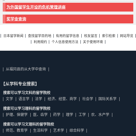
为外国留学生开设的危机管理讲座
奖学金查询
日本留学新闻
查找留学目的地
有用的留学信息
校友留言
索引检索
网站导览
利用规约
个人信息使用方法
关于使用环境
从福冈县的从大学中查询
【从学科专业搜索】
搜索可以学习文科的留学院校
文学
语言学
法学
经济、经营、商学
社会学
国际关系学
搜索可以学习理科的留学院校
护理、保健学
医、齿学
药学
理学
工学
农、水产学
搜索可以学习文理科的留学院校
师范、教育学
生活科学
艺术学
综合科学