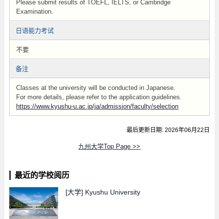
Please submit results of TOEFL, IELTS, or Cambridge
Examination.
日语能力考试
不要
备注
Classes at the university will be conducted in Japanese.
For more details, please refer to the application guidelines.
https://www.kyushu-u.ac.jp/ja/admission/faculty/selection
最后更新日期: 2026年06月22日
九州大学Top Page >>
最近的学校阅历
[大学]
Kyushu University