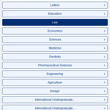
Letters
Education
Law
Economics
Sciences
Medicine
Dentistry
Pharmaceutical Sciences
Engineering
Agriculture
Design
International Undergraduate...
International Undergraduate...