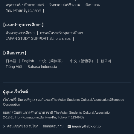
ครุศาสตร์・ศึกษาศาสตร์
วิทยาศาสตร์ชีวภาพ
ศิลปกรรม
วิทยาศาสตร์บูรณาการ
【แนะนำทุนการศึกษา】
ค้นหาทุนการศึกษา
การสมัครขอรับทุนการศึกษา
JAPAN STUDY SUPPORT Scholarships
【เลือกภาษา】
日本語
English
中文（简体字）
中文（繁體字）
한국어
Tiếng Việt
Bahasa Indonesia
ผู้ดูแลเว็บไซต์
เว็บไซต์นี้เป็นเวบที่ดูแลร่วมกันของThe Asian Students Cultural Association&Benesse
Corporation
แผนกสนับสนุนการศึกษานานาชาติ The Asian Students Cultural Association
2-12-13 Hon-Komagome,Bunkyo-Ku, Tokyo 〒113-8462
คอนเซปต์ของเวบไซต์
ติดต่อสอบถาม