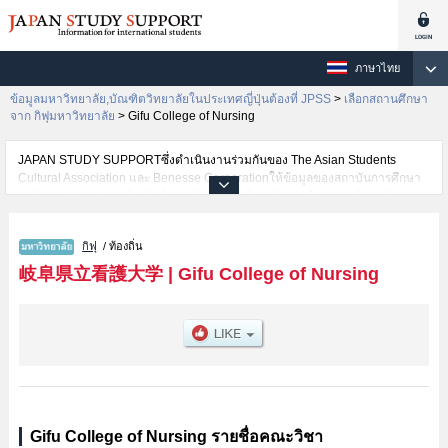
ภาษาไทย
ข้อมูลมหาวิทยาลัย,บัณฑิตวิทยาลัยในประเทศญี่ปุ่นต้องที่ JPSS
>
เลือกสถานศึกษา
จาก กิฟุมหาวิทยาลัย
>
Gifu College of Nursing
JAPAN STUDY SUPPORTซึ่งดำเนินงานร่วมกันของ The Asian Students
Cultural Association และ Benesse Corporationให้ข้อมูลของสถาบันการศึกษา
ระดับมหาวิทยาลัย・บัณฑิตวิทยาลัย・วิทยาลัยระดับอนุปริญญา・วิทยาลัย
อาชีวศึกษากว่า1,300 แห่งที่กำลังเปิดรับสมัครนักศึกษาต่างชาติอยู่ ที่นี่จะให้
ข้อมูลรายละเอียดเกี่ยวกับGifu College of Nursing,ข้อมูลจำเป็นสำหรับนักศึกษา
กิฟุ
/ ท้องถิ่น
ต่างชาติเช่นข้อมูลของแต่ละคณะ,ข้อมูลการสอบคัดเลือกเข้าศึกษาเช่นจำนวนคน
ที่รับสมัครหรือจำนวนคนที่ผ่านการสอบคัดเลือกเป็นต้น,แนะนำสถานที่,การเดิน
岐阜県立看護大学
|
Gifu College of Nursing
ทางเป็นต้นไว้ด้วยดังนั้นขอเชิญใช้บริการค้นหาข้อมูลตามอัธยาศัย
Gifu College of Nursing รายชื่อคณะวิชา