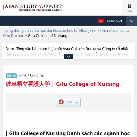
Tiếng Việt
Trang thông tin về du học đại học,cao học tại Nhật JPSS
>
Tìm nơi du học từ
Gifu Đại học
>
Gifu College of Nursing
Được đồng vận hành bởi Hiệp hội Asia Gakusei Bunka và Công ty cổ phần
Benesse Corporation, JAPAN STUDY SUPPORT đăng tải các thông tin của
khoảng 1.300 trường đại học, cao học, trường đại học ngắn hạn, trường
chuyên môn đang tiếp nhận du học sinh.
Tại đây có đăng các thông tin chi tiết về Gifu College of Nursing, và thông
Gifu
/ Công lập
tin cần thiết dành cho du học sinh, như là về các , thông tin về từng ngành
học, thông tin liên quan đến thi tuyển như số lượng tuyển sinh, số lượng
岐阜県立看護大学
|
Gifu College of Nursing
trúng tuyển, cở sở trang thiết bị, hướng dẫn địa điểm v.v...
Gifu College of Nursing Danh sách các ngành học