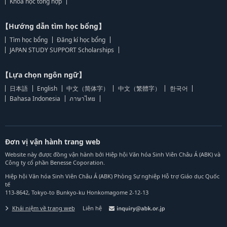
Khoa học tổng hợp
【Hướng dẫn tìm học bổng】
Tìm học bổng
Đăng kí học bổng
JAPAN STUDY SUPPORT Scholarships
【Lựa chọn ngôn ngữ】
日本語
English
中文（简体字）
中文（繁體字）
한국어
Bahasa Indonesia
ภาษาไทย
Đơn vị vận hành trang web
Website này được đồng vận hành bởi Hiệp hội Văn hóa Sinh Viên Châu Á (ABK) và
Công ty cổ phần Benesse Coporation.
Hiệp hội Văn hóa Sinh Viên Châu Á (ABK) Phòng Sự nghiệp Hỗ trợ Giáo dục Quốc
tế
113-8642, Tokyo-to Bunkyo-ku Honkomagome 2-12-13
Khái niệm về trang web
Liên hệ