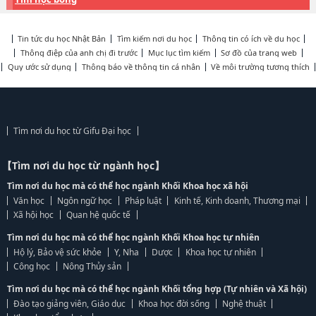
Tin tức du học Nhật Bản
Tìm kiếm nơi du học
Thông tin có ích về du học
Thông điệp của anh chị đi trước
Mục lục tìm kiếm
Sơ đồ của trang web
Quy ước sử dụng
Thông báo về thông tin cá nhân
Về môi trường tương thích
Tìm nơi du học từ Gifu Đại học
【Tìm nơi du học từ ngành học】
Tìm nơi du học mà có thể học ngành Khối Khoa học xã hội
Văn học
Ngôn ngữ học
Pháp luật
Kinh tế, Kinh doanh, Thương mại
Xã hội học
Quan hệ quốc tế
Tìm nơi du học mà có thể học ngành Khối Khoa học tự nhiên
Hộ lý, Bảo vệ sức khỏe
Y, Nha
Dược
Khoa học tự nhiên
Công học
Nông Thủy sản
Tìm nơi du học mà có thể học ngành Khối tổng hợp (Tự nhiên và Xã hội)
Đào tạo giảng viên, Giáo dục
Khoa học đời sống
Nghệ thuật