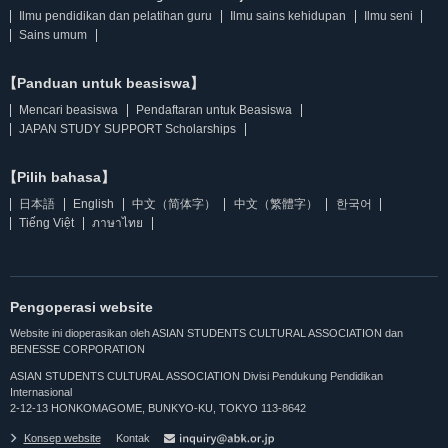
Ilmu pendidikan dan pelatihan guru
Ilmu sains kehidupan
Ilmu seni
Sains umum
【Panduan untuk beasiswa】
Mencari beasiswa
Pendaftaran untuk Beasiswa
JAPAN STUDY SUPPORT Scholarships
【Pilih bahasa】
日本語
English
中文（简体字）
中文（繁體字）
한국어
Tiếng Việt
ภาษาไทย
Pengoperasi website
Website ini dioperasikan oleh ASIAN STUDENTS CULTURAL ASSOCIATION dan
BENESSE CORPORATION
ASIAN STUDENTS CULTURAL ASSOCIATION Divisi Pendukung Pendidikan
Internasional
2-12-13 HONKOMAGOME, BUNKYO-KU, TOKYO 113-8642
Konsep website
Kontak