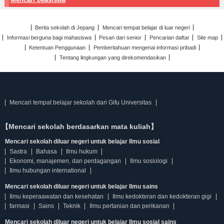
Berita sekolah di Jepang
Mencari tempat belajar di luar negeri
Informasi berguna bagi mahasiswa
Pesan dari senior
Pencarian daftar
Site map
Ketentuan Penggunaan
Pemberitahuan mengenai informasi pribadi
Tentang lingkungan yang direkomendasikan
Mencari tempat belajar sekolah dari Gifu Universitas
【Mencari sekolah berdasarkan mata kuliah】
Mencari sekolah diluar negeri untuk belajar Ilmu sosial
Sastra
Bahasa
Ilmu hukum
Ekonomi, manajemen, dan perdagangan
Ilmu sosiologi
Ilmu hubungan international
Mencari sekolah diluar negeri untuk belajar Ilmu sains
Ilmu keperaawatan dan kesehatan
Ilmu kedokteran dan kedokteran gigi
farmasi
Sains
Teknik
Ilmu pertanian dan perikanan
Mencari sekolah diluar negeri untuk belajar Ilmu sosial sains