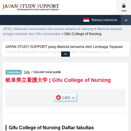
Bahasa Indonesia
JPSS, Informasi universitas dan pasca sarjana di Jepang
>
Mencari tempat
belajar sekolah dari Gifu Universitas
>
Gifu College of Nursing
JAPAN STUDY SUPPORT yang dikelola bersama oleh Lembaga Yayasan
The Asian Students Cultural Association (ABK) dan Benesse Corp.
menyediakan informasi sekitar 1300 universitas, pascasarjana, universitas
yunior, akademi kejuruan yang siap menerima mahasiswa(i) mancanegara.
Tersedia informasi rinci mengenai Gifu College of Nursing, mencakup
Gifu
/ Sekolah lokal pablik
informasi per fakultas seperti , serta berbagai informasi yang berguna bagi
mahasiswa(i) mancanegara seperti kuota untuk jumlah pendaftar dan
岐阜県立看護大学
|
Gifu College of Nursing
jumlah kelulusan ujian masuk mahasiswa(i) mancanegara, informasi
mengenai ujian masuk, prasarana kampus, akses jalan, dan lainnya.
Silakan memanfaatkannya.
Gifu College of Nursing Daftar fakultas