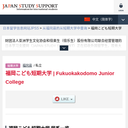
中文（简体字）
日本留学信息网站JPSS
>
从福冈县的从短期大学中查询
>
福岡こども短期大学
财团法人亚洲学生文化协会和倍楽生（倍乐生）股份有限公司联合经营管理的
日本学习支援网（JAPAN STUDY SUPPORT）正在招收外国留学生。现有大
约1300个学校的大学学部、大学院、短大、专门学校的招生信息正登载于此
网。
这里登载的是福岡こども短期大学的详细招生信息。有等各学部的不同信息。
福冈县
/ 私立
招收名额、合格人数等考试信息，以及设施介绍、联系方式等外国留学生必要
的信息都登载于此，请务必查阅和利用此网。
福岡こども短期大学
|
Fukuokakodomo Junior
College