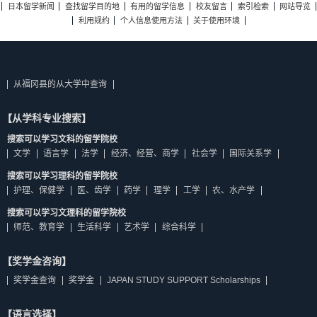
日本留学新闻
查找留学目的地
有用的留学信息
校友留言
索引检索
网站导览
利用规约
个人信息使用方法
关于使用环境
从福冈县的从大学中查询
【从学科专业搜索】
搜索可以学习文科的留学院校
文学
语言学
法学
经济、经营、商学
社会学
国际关系学
搜索可以学习理科的留学院校
护理、保健学
医、齿学
药学
理学
工学
农、水产学
搜索可以学习文理科的留学院校
师范、教育学
生活科学
艺术学
综合科学
【奖学金咨询】
奖学金查询
奖学金
JAPAN STUDY SUPPORT Scholarships
【语言选择】