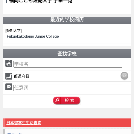
福岡こども短期大学 学系一览
最近的学校阅历
[短期大学]
Fukuokakodomo Junior College
查找学校
都道府县
日本留学生生活咨询