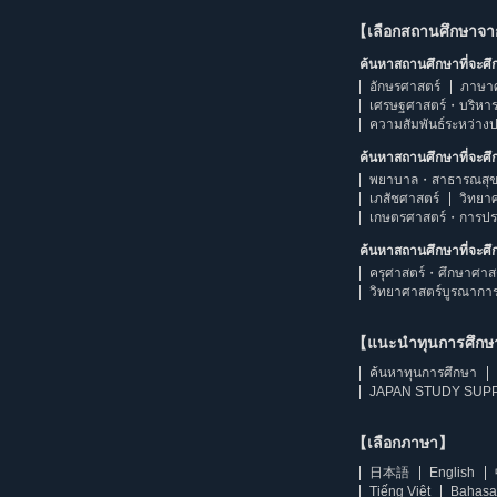
【เลือกสถานศึกษาจ
ค้นหาสถานศึกษาที่จะศ
อักษรศาสตร์
ภาษา
เศรษฐศาสตร์・บริหา
ความสัมพันธ์ระหว่าง
ค้นหาสถานศึกษาที่จะศ
พยาบาล・สาธารณสุข
เภสัชศาสตร์
วิทยา
เกษตรศาสตร์・การป
ค้นหาสถานศึกษาที่จะศ
ครุศาสตร์・ศึกษาศาส
วิทยาศาสตร์บูรณากา
【แนะนำทุนการศึก
ค้นหาทุนการศึกษา
JAPAN STUDY SUPP
【เลือกภาษา】
日本語
English
Tiếng Việt
Bahasa