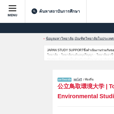
ค้นหาสถาบันการศึกษา
MENU
ข้อมูลมหาวิทยาลัย,บัณฑิตวิทยาลัยในประเทศญี่
JAPAN STUDY SUPPORTซึ่งดำเนินงานร่วมกันของ 
วิทยาลัย・วิทยาลัยระดับอนุปริญญา・วิทยาลัยอาชีวศึกษ
Studies,ข้อมูลจำเป็นสำหรับนักศึกษาต่างชาติเช่น
เดินทางเป็นต้นไว้ด้วยดังนั้นขอเชิญใช้บริการค้นหา
ทตโตริ
/ ท้องถิ่น
公立鳥取環境大学
|
T
Environmental Stud