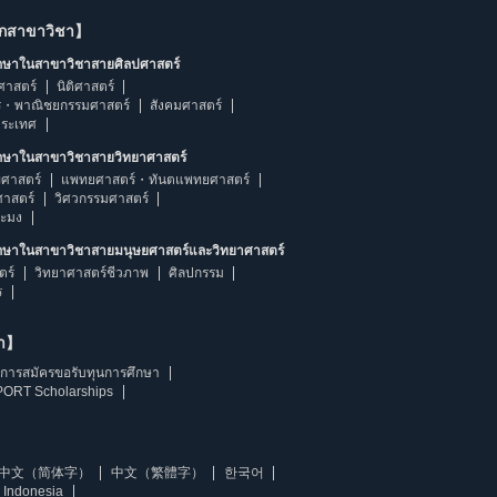
ากสาขาวิชา】
ึกษาในสาขาวิชาสายศิลปศาสตร์
ศาสตร์
นิติศาสตร์
ร・พาณิชยกรรมศาสตร์
สังคมศาสตร์
ประเทศ
ึกษาในสาขาวิชาสายวิทยาศาสตร์
ศาสตร์
แพทยศาสตร์・ทันตแพทยศาสตร์
ศาสตร์
วิศวกรรมศาสตร์
ระมง
ึกษาในสาขาวิชาสายมนุษยศาสตร์และวิทยาศาสตร์
ตร์
วิทยาศาสตร์ชีวภาพ
ศิลปกรรม
ร
ษา】
การสมัครขอรับทุนการศึกษา
ORT Scholarships
中文（简体字）
中文（繁體字）
한국어
 Indonesia