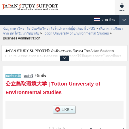
ภาษาไทย
ข้อมูลมหาวิทยาลัย,บัณฑิตวิทยาลัยในประเทศญี่ปุ่นต้องที่ JPSS
>
เลือกสถานศึกษา
จาก ทตโตริมหาวิทยาลัย
>
Tottori University of Environmental Studies
>
Business Administration
JAPAN STUDY SUPPORTซึ่งดำเนินงานร่วมกันของ The Asian Students
Cultural Association และ Benesse Corporationให้ข้อมูลของสถาบันการศึกษา
ระดับมหาวิทยาลัย・บัณฑิตวิทยาลัย・วิทยาลัยระดับอนุปริญญา・วิทยาลัย
อาชีวศึกษากว่า1,300 แห่งที่กำลังเปิดรับสมัครนักศึกษาต่างชาติอยู่ ที่นี่จะให้
ข้อมูลรายละเอียดเกี่ยวกับTottori University of Environmental Studies,ข้อมูล
ทตโตริ
/ ท้องถิ่น
จำเป็นสำหรับนักศึกษาต่างชาติเช่นข้อมูลของแต่ละคณะ,ข้อมูลการสอบคัดเลือก
เข้าศึกษาเช่นจำนวนคนที่รับสมัครหรือจำนวนคนที่ผ่านการสอบคัดเลือก
公立鳥取環境大学
|
Tottori University of
เป็นต้น,แนะนำสถานที่,การเดินทางเป็นต้นไว้ด้วยดังนั้นขอเชิญใช้บริการค้นหา
Environmental Studies
ข้อมูลตามอัธยาศัย