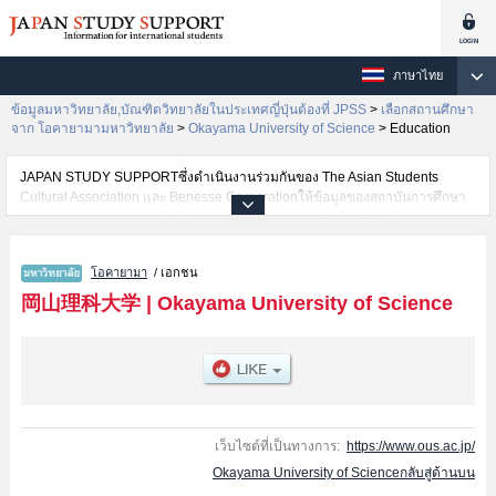
ภาษาไทย
ข้อมูลมหาวิทยาลัย,บัณฑิตวิทยาลัยในประเทศญี่ปุ่นต้องที่ JPSS
>
เลือกสถานศึกษา
จาก โอคายามามหาวิทยาลัย
>
Okayama University of Science
>
Education
JAPAN STUDY SUPPORTซึ่งดำเนินงานร่วมกันของ The Asian Students
Cultural Association และ Benesse Corporationให้ข้อมูลของสถาบันการศึกษา
ระดับมหาวิทยาลัย・บัณฑิตวิทยาลัย・วิทยาลัยระดับอนุปริญญา・วิทยาลัย
อาชีวศึกษากว่า1,300 แห่งที่กำลังเปิดรับสมัครนักศึกษาต่างชาติอยู่ ที่นี่จะให้
ข้อมูลรายละเอียดเกี่ยวกับOkayama University of Science,ข้อมูลจำเป็นสำหรับ
โอคายามา
/ เอกชน
นักศึกษาต่างชาติเช่นข้อมูลของแต่ละคณะ,ข้อมูลการสอบคัดเลือกเข้าศึกษาเช่น
จำนวนคนที่รับสมัครหรือจำนวนคนที่ผ่านการสอบคัดเลือกเป็นต้น,แนะนำสถาน
岡山理科大学
|
Okayama University of Science
ที่,การเดินทางเป็นต้นไว้ด้วยดังนั้นขอเชิญใช้บริการค้นหาข้อมูลตามอัธยาศัย
เว็บไซต์ที่เป็นทางการ:
https://www.ous.ac.jp/
Okayama University of Scienceกลับสู่ด้านบน