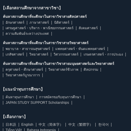
【เลือกสถานศึกษาจากสาขาวิชา】
ค้นหาสถานศึกษาที่จะศึกษาในสาขาวิชาสายศิลปศาสตร์
อักษรศาสตร์
ภาษาศาสตร์
นิติศาสตร์
เศรษฐศาสตร์・บริหาร・พาณิชยกรรมศาสตร์
สังคมศาสตร์
ความสัมพันธ์ระหว่างประเทศ
ค้นหาสถานศึกษาที่จะศึกษาในสาขาวิชาสายวิทยาศาสตร์
พยาบาล・สาธารณสุขศาสตร์
แพทยศาสตร์・ทันตแพทยศาสตร์
เภสัชศาสตร์
วิทยาศาสตร์
วิศวกรรมศาสตร์
เกษตรศาสตร์・การประมง
ค้นหาสถานศึกษาที่จะศึกษาในสาขาวิชาสายมนุษยศาสตร์และวิทยาศาสตร์
ครุศาสตร์・ศึกษาศาสตร์
วิทยาศาสตร์ชีวภาพ
ศิลปกรรม
วิทยาศาสตร์บูรณาการ
【แนะนำทุนการศึกษา】
ค้นหาทุนการศึกษา
การสมัครขอรับทุนการศึกษา
JAPAN STUDY SUPPORT Scholarships
【เลือกภาษา】
日本語
English
中文（简体字）
中文（繁體字）
한국어
Tiếng Việt
Bahasa Indonesia