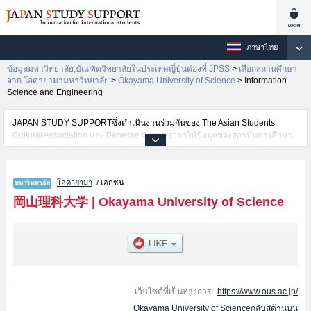
ภาษาไทย
ข้อมูลมหาวิทยาลัย,บัณฑิตวิทยาลัยในประเทศญี่ปุ่นต้องที่ JPSS
>
เลือกสถานศึกษา
จาก โอคายามามหาวิทยาลัย
>
Okayama University of Science
>
Information
Science and Engineering
JAPAN STUDY SUPPORTซึ่งดำเนินงานร่วมกันของ The Asian Students
Cultural Association และ Benesse Corporationให้ข้อมูลของสถาบันการศึกษา
ระดับมหาวิทยาลัย・บัณฑิตวิทยาลัย・วิทยาลัยระดับอนุปริญญา・วิทยาลัย
อาชีวศึกษากว่า1,300 แห่งที่กำลังเปิดรับสมัครนักศึกษาต่างชาติอยู่ ที่นี่จะให้
ข้อมูลรายละเอียดเกี่ยวกับOkayama University of Science,ข้อมูลจำเป็นสำหรับ
โอคายามา
/ เอกชน
นักศึกษาต่างชาติเช่นข้อมูลของแต่ละคณะ,ข้อมูลการสอบคัดเลือกเข้าศึกษาเช่น
จำนวนคนที่รับสมัครหรือจำนวนคนที่ผ่านการสอบคัดเลือกเป็นต้น,แนะนำสถาน
岡山理科大学
|
Okayama University of Science
ที่,การเดินทางเป็นต้นไว้ด้วยดังนั้นขอเชิญใช้บริการค้นหาข้อมูลตามอัธยาศัย
เว็บไซต์ที่เป็นทางการ:
https://www.ous.ac.jp/
Okayama University of Scienceกลับสู่ด้านบน