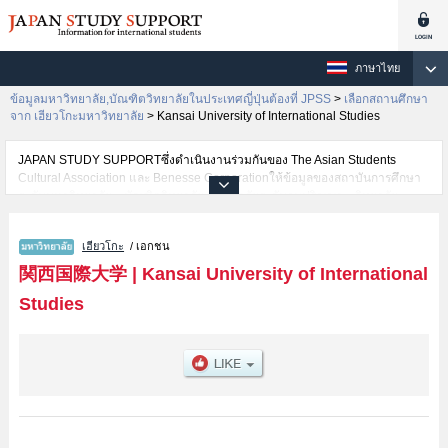
ภาษาไทย
ข้อมูลมหาวิทยาลัย,บัณฑิตวิทยาลัยในประเทศญี่ปุ่นต้องที่ JPSS
>
เลือกสถานศึกษา
จาก เฮียวโกะมหาวิทยาลัย
>
Kansai University of International Studies
JAPAN STUDY SUPPORTซึ่งดำเนินงานร่วมกันของ The Asian Students
Cultural Association และ Benesse Corporationให้ข้อมูลของสถาบันการศึกษา
ระดับมหาวิทยาลัย・บัณฑิตวิทยาลัย・วิทยาลัยระดับอนุปริญญา・วิทยาลัย
อาชีวศึกษากว่า1,300 แห่งที่กำลังเปิดรับสมัครนักศึกษาต่างชาติอยู่ ที่นี่จะให้
ข้อมูลรายละเอียดเกี่ยวกับKansai University of International Studies,ข้อมูล
เฮียวโกะ
/ เอกชน
จำเป็นสำหรับนักศึกษาต่างชาติเช่นข้อมูลของแต่ละคณะ,ข้อมูลการสอบคัดเลือก
เข้าศึกษาเช่นจำนวนคนที่รับสมัครหรือจำนวนคนที่ผ่านการสอบคัดเลือก
関西国際大学
|
Kansai University of International
เป็นต้น,แนะนำสถานที่,การเดินทางเป็นต้นไว้ด้วยดังนั้นขอเชิญใช้บริการค้นหา
Studies
ข้อมูลตามอัธยาศัย