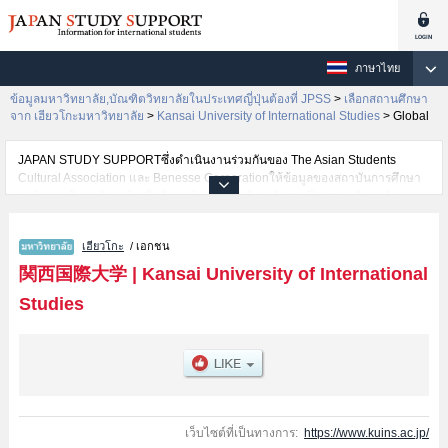
ภาษาไทย
ข้อมูลมหาวิทยาลัย,บัณฑิตวิทยาลัยในประเทศญี่ปุ่นต้องที่ JPSS
>
เลือกสถานศึกษา
จาก เฮียวโกะมหาวิทยาลัย
>
Kansai University of International Studies
>
Global
JAPAN STUDY SUPPORTซึ่งดำเนินงานร่วมกันของ The Asian Students
Cultural Association และ Benesse Corporationให้ข้อมูลของสถาบันการศึกษา
ระดับมหาวิทยาลัย・บัณฑิตวิทยาลัย・วิทยาลัยระดับอนุปริญญา・วิทยาลัย
อาชีวศึกษากว่า1,300 แห่งที่กำลังเปิดรับสมัครนักศึกษาต่างชาติอยู่ ที่นี่จะให้
ข้อมูลรายละเอียดเกี่ยวกับKansai University of International Studies,ข้อมูล
เฮียวโกะ
/ เอกชน
จำเป็นสำหรับนักศึกษาต่างชาติเช่นข้อมูลของแต่ละคณะ,ข้อมูลการสอบคัดเลือก
เข้าศึกษาเช่นจำนวนคนที่รับสมัครหรือจำนวนคนที่ผ่านการสอบคัดเลือก
関西国際大学
|
Kansai University of International
เป็นต้น,แนะนำสถานที่,การเดินทางเป็นต้นไว้ด้วยดังนั้นขอเชิญใช้บริการค้นหา
Studies
ข้อมูลตามอัธยาศัย
เว็บไซต์ที่เป็นทางการ:
https://www.kuins.ac.jp/