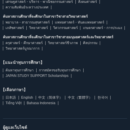
เศรษฐศาสตร์・บริหาร・พาณิชยกรรมศาสตร์
สังคมศาสตร์
ความสัมพันธ์ระหว่างประเทศ
ค้นหาสถานศึกษาที่จะศึกษาในสาขาวิชาสายวิทยาศาสตร์
พยาบาล・สาธารณสุขศาสตร์
แพทยศาสตร์・ทันตแพทยศาสตร์
เภสัชศาสตร์
วิทยาศาสตร์
วิศวกรรมศาสตร์
เกษตรศาสตร์・การประมง
ค้นหาสถานศึกษาที่จะศึกษาในสาขาวิชาสายมนุษยศาสตร์และวิทยาศาสตร์
ครุศาสตร์・ศึกษาศาสตร์
วิทยาศาสตร์ชีวภาพ
ศิลปกรรม
วิทยาศาสตร์บูรณาการ
【แนะนำทุนการศึกษา】
ค้นหาทุนการศึกษา
การสมัครขอรับทุนการศึกษา
JAPAN STUDY SUPPORT Scholarships
【เลือกภาษา】
日本語
English
中文（简体字）
中文（繁體字）
한국어
Tiếng Việt
Bahasa Indonesia
ผู้ดูแลเว็บไซต์