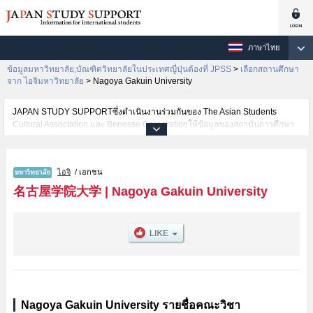
ภาษาไทย
ข้อมูลมหาวิทยาลัย,บัณฑิตวิทยาลัยในประเทศญี่ปุ่นต้องที่ JPSS
>
เลือกสถานศึกษา
จาก ไอจิมหาวิทยาลัย
>
Nagoya Gakuin University
JAPAN STUDY SUPPORTซึ่งดำเนินงานร่วมกันของ The Asian Students
Cultural Association และ Benesse Corporationให้ข้อมูลของสถาบันการศึกษา
ระดับมหาวิทยาลัย・บัณฑิตวิทยาลัย・วิทยาลัยระดับอนุปริญญา・วิทยาลัย
อาชีวศึกษากว่า1,300 แห่งที่กำลังเปิดรับสมัครนักศึกษาต่างชาติอยู่ ที่นี่จะให้
ข้อมูลรายละเอียดเกี่ยวกับNagoya Gakuin University,ข้อมูลจำเป็นสำหรับ
ไอจิ
/ เอกชน
นักศึกษาต่างชาติเช่นข้อมูลของแต่ละคณะ,ข้อมูลการสอบคัดเลือกเข้าศึกษาเช่น
จำนวนคนที่รับสมัครหรือจำนวนคนที่ผ่านการสอบคัดเลือกเป็นต้น,แนะนำสถาน
名古屋学院大学
|
Nagoya Gakuin University
ที่,การเดินทางเป็นต้นไว้ด้วยดังนั้นขอเชิญใช้บริการค้นหาข้อมูลตามอัธยาศัย
Nagoya Gakuin University รายชื่อคณะวิชา