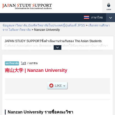
ภาษาไทย
ข้อมูลมหาวิทยาลัย,บัณฑิตวิทยาลัยในประเทศญี่ปุ่นต้องที่ JPSS
>
เลือกสถานศึกษา
จาก ไอจิมหาวิทยาลัย
>
Nanzan University
JAPAN STUDY SUPPORTซึ่งดำเนินงานร่วมกันของ The Asian Students
Cultural Association และ Benesse Corporationให้ข้อมูลของสถาบันการศึกษา
ระดับมหาวิทยาลัย・บัณฑิตวิทยาลัย・วิทยาลัยระดับอนุปริญญา・วิทยาลัย
อาชีวศึกษากว่า1,300 แห่งที่กำลังเปิดรับสมัครนักศึกษาต่างชาติอยู่ ที่นี่จะให้
ข้อมูลรายละเอียดเกี่ยวกับNanzan University,ข้อมูลจำเป็นสำหรับนักศึกษาต่าง
ไอจิ
/ เอกชน
ชาติเช่นข้อมูลของแต่ละคณะ,ข้อมูลการสอบคัดเลือกเข้าศึกษาเช่นจำนวนคนที่รับ
สมัครหรือจำนวนคนที่ผ่านการสอบคัดเลือกเป็นต้น,แนะนำสถานที่,การเดินทาง
南山大学
|
Nanzan University
เป็นต้นไว้ด้วยดังนั้นขอเชิญใช้บริการค้นหาข้อมูลตามอัธยาศัย
Nanzan University รายชื่อคณะวิชา