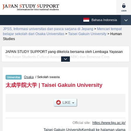
Bahasa Indonesia
JPSS, Informasi universitas dan pasca sarjana di Jepang
>
Mencari tempat
belajar sekolah dari Osaka Universitas
>
Taisei Gakuin University
>
Human
Studies
JAPAN STUDY SUPPORT yang dikelola bersama oleh Lembaga Yayasan
The Asian Students Cultural Association (ABK) dan Benesse Corp.
menyediakan informasi sekitar 1300 universitas, pascasarjana, universitas
yunior, akademi kejuruan yang siap menerima mahasiswa(i) mancanegara.
Tersedia informasi rinci mengenai Taisei Gakuin University, mencakup
Osaka
/ Sekolah swasta
informasi per fakultas seperti Fakultas Human StudiesatauFakultas
Business AdministrationatauFakultas Nursing, serta berbagai informasi
太成学院大学
|
Taisei Gakuin University
yang berguna bagi mahasiswa(i) mancanegara seperti kuota untuk jumlah
pendaftar dan jumlah kelulusan ujian masuk mahasiswa(i) mancanegara,
informasi mengenai ujian masuk, prasarana kampus, akses jalan, dan
lainnya. Silakan memanfaatkannya.
Official site:
https://www.tgu.ac.jp/
Taisei Gakuin UniversityKembali ke halaman utama