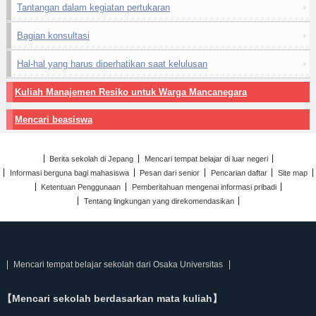
Tantangan dalam kegiatan pertukaran
Bagian konsultasi
Hal-hal yang harus diperhatikan saat kelulusan
Kuliah Manajemen Resiko untuk Warga Mancanegara
Mencari beasiswa
Berita sekolah di Jepang
Mencari tempat belajar di luar negeri
Informasi berguna bagi mahasiswa
Pesan dari senior
Pencarian daftar
Site map
Ketentuan Penggunaan
Pemberitahuan mengenai informasi pribadi
Tentang lingkungan yang direkomendasikan
Mencari tempat belajar sekolah dari Osaka Universitas
【Mencari sekolah berdasarkan mata kuliah】