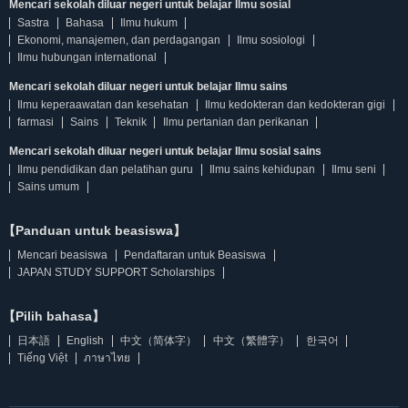
Mencari sekolah diluar negeri untuk belajar Ilmu sosial
Sastra
Bahasa
Ilmu hukum
Ekonomi, manajemen, dan perdagangan
Ilmu sosiologi
Ilmu hubungan international
Mencari sekolah diluar negeri untuk belajar Ilmu sains
Ilmu keperaawatan dan kesehatan
Ilmu kedokteran dan kedokteran gigi
farmasi
Sains
Teknik
Ilmu pertanian dan perikanan
Mencari sekolah diluar negeri untuk belajar Ilmu sosial sains
Ilmu pendidikan dan pelatihan guru
Ilmu sains kehidupan
Ilmu seni
Sains umum
【Panduan untuk beasiswa】
Mencari beasiswa
Pendaftaran untuk Beasiswa
JAPAN STUDY SUPPORT Scholarships
【Pilih bahasa】
日本語
English
中文（简体字）
中文（繁體字）
한국어
Tiếng Việt
ภาษาไทย