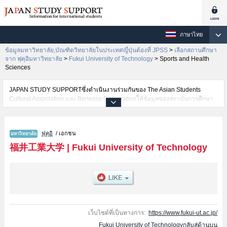
ภาษาไทย
ข้อมูลมหาวิทยาลัย,บัณฑิตวิทยาลัยในประเทศญี่ปุ่นต้องที่ JPSS
>
เลือกสถานศึกษา
จาก ฟุคุอิมหาวิทยาลัย
>
Fukui University of Technology
>
Sports and Health
Sciences
JAPAN STUDY SUPPORTซึ่งดำเนินงานร่วมกันของ The Asian Students
Cultural Association และ Benesse Corporationให้ข้อมูลของสถาบันการศึกษา
ระดับมหาวิทยาลัย・บัณฑิตวิทยาลัย・วิทยาลัยระดับอนุปริญญา・วิทยาลัย
อาชีวศึกษากว่า1,300 แห่งที่กำลังเปิดรับสมัครนักศึกษาต่างชาติอยู่ ที่นี่จะให้
ข้อมูลรายละเอียดเกี่ยวกับFukui University of Technology,ข้อมูลจำเป็นสำหรับ
ฟุคุอิ
/ เอกชน
นักศึกษาต่างชาติเช่นข้อมูลของแต่ละคณะ,ข้อมูลการสอบคัดเลือกเข้าศึกษาเช่น
จำนวนคนที่รับสมัครหรือจำนวนคนที่ผ่านการสอบคัดเลือกเป็นต้น,แนะนำสถาน
福井工業大学
|
Fukui University of Technology
ที่,การเดินทางเป็นต้นไว้ด้วยดังนั้นขอเชิญใช้บริการค้นหาข้อมูลตามอัธยาศัย
เว็บไซต์ที่เป็นทางการ:
https://www.fukui-ut.ac.jp/
Fukui University of Technologyกลับสู่ด้านบน