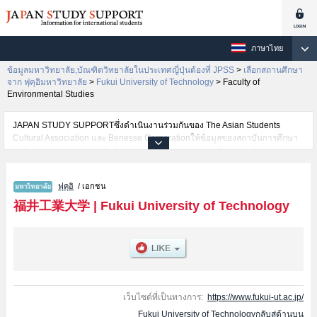
ภาษาไทย
ข้อมูลมหาวิทยาลัย,บัณฑิตวิทยาลัยในประเทศญี่ปุ่นต้องที่ JPSS
>
เลือกสถานศึกษา
จาก ฟุคุอิมหาวิทยาลัย
>
Fukui University of Technology
>
Faculty of
Environmental Studies
JAPAN STUDY SUPPORTซึ่งดำเนินงานร่วมกันของ The Asian Students
Cultural Association และ Benesse Corporationให้ข้อมูลของสถาบันการศึกษา
ระดับมหาวิทยาลัย・บัณฑิตวิทยาลัย・วิทยาลัยระดับอนุปริญญา・วิทยาลัย
อาชีวศึกษากว่า1,300 แห่งที่กำลังเปิดรับสมัครนักศึกษาต่างชาติอยู่ ที่นี่จะให้
ข้อมูลรายละเอียดเกี่ยวกับFukui University of Technology,ข้อมูลจำเป็นสำหรับ
ฟุคุอิ
/ เอกชน
นักศึกษาต่างชาติเช่นข้อมูลของแต่ละคณะ,ข้อมูลการสอบคัดเลือกเข้าศึกษาเช่น
จำนวนคนที่รับสมัครหรือจำนวนคนที่ผ่านการสอบคัดเลือกเป็นต้น,แนะนำสถาน
福井工業大学
|
Fukui University of Technology
ที่,การเดินทางเป็นต้นไว้ด้วยดังนั้นขอเชิญใช้บริการค้นหาข้อมูลตามอัธยาศัย
เว็บไซต์ที่เป็นทางการ:
https://www.fukui-ut.ac.jp/
Fukui University of Technologyกลับสู่ด้านบน