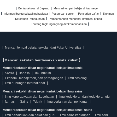
Berita sekolah di Jepang
Mencari tempat belajar di luar negeri
Informasi berguna bagi mahasiswa
Pesan dari senior
Pencarian daftar
Site map
Ketentuan Penggunaan
Pemberitahuan mengenai informasi pribadi
Tentang lingkungan yang direkomendasikan
Mencari tempat belajar sekolah dari Fukui Universitas
【Mencari sekolah berdasarkan mata kuliah】
Mencari sekolah diluar negeri untuk belajar Ilmu sosial
Sastra
Bahasa
Ilmu hukum
Ekonomi, manajemen, dan perdagangan
Ilmu sosiologi
Ilmu hubungan international
Mencari sekolah diluar negeri untuk belajar Ilmu sains
Ilmu keperaawatan dan kesehatan
Ilmu kedokteran dan kedokteran gigi
farmasi
Sains
Teknik
Ilmu pertanian dan perikanan
Mencari sekolah diluar negeri untuk belajar Ilmu sosial sains
Ilmu pendidikan dan pelatihan guru
Ilmu sains kehidupan
Ilmu seni