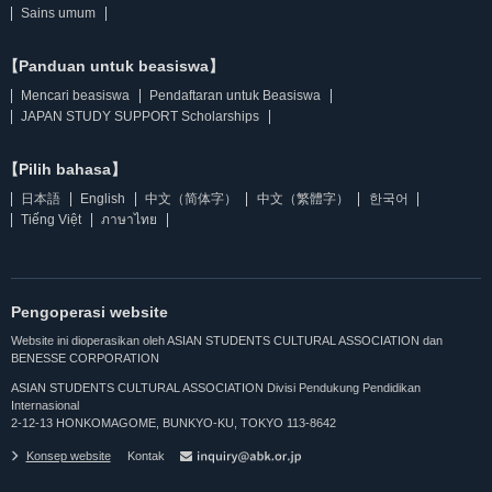
Sains umum
【Panduan untuk beasiswa】
Mencari beasiswa
Pendaftaran untuk Beasiswa
JAPAN STUDY SUPPORT Scholarships
【Pilih bahasa】
日本語
English
中文（简体字）
中文（繁體字）
한국어
Tiếng Việt
ภาษาไทย
Pengoperasi website
Website ini dioperasikan oleh ASIAN STUDENTS CULTURAL ASSOCIATION dan
BENESSE CORPORATION
ASIAN STUDENTS CULTURAL ASSOCIATION Divisi Pendukung Pendidikan
Internasional
2-12-13 HONKOMAGOME, BUNKYO-KU, TOKYO 113-8642
Konsep website
Kontak