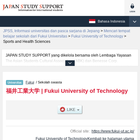
Bahasa Indonesia
JPSS, Informasi universitas dan pasca sarjana di Jepang
>
Mencari tempat
belajar sekolah dari Fukui Universitas
>
Fukui University of Technology
>
Sports and Health Sciences
JAPAN STUDY SUPPORT yang dikelola bersama oleh Lembaga Yayasan
The Asian Students Cultural Association (ABK) dan Benesse Corp.
menyediakan informasi sekitar 1300 universitas, pascasarjana, universitas
yunior, akademi kejuruan yang siap menerima mahasiswa(i) mancanegara.
Tersedia informasi rinci mengenai Fukui University of Technology,
Fukui
/ Sekolah swasta
mencakup informasi per fakultas seperti Fakultas Faculty of
EngineeringatauFakultas Faculty of Environmental StudiesatauFakultas
福井工業大学
|
Fukui University of Technology
Sports and Health SciencesatauFakultas Management and Infomation
Sciences, serta berbagai informasi yang berguna bagi mahasiswa(i)
mancanegara seperti kuota untuk jumlah pendaftar dan jumlah kelulusan
ujian masuk mahasiswa(i) mancanegara, informasi mengenai ujian masuk,
prasarana kampus, akses jalan, dan lainnya. Silakan memanfaatkannya.
Official site:
https://www.fukui-ut.ac.jp/
Fukui University of TechnologyKembali ke halaman utama