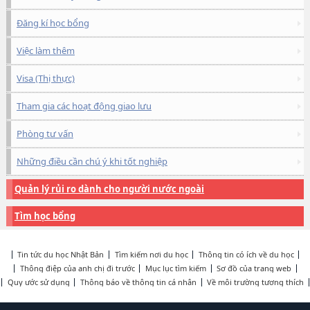
Đăng kí học bổng
Việc làm thêm
Visa (Thị thực)
Tham gia các hoạt động giao lưu
Phòng tư vấn
Những điều cần chú ý khi tốt nghiệp
Quản lý rủi ro dành cho người nước ngoài
Tìm học bổng
Tin tức du học Nhật Bản
Tìm kiếm nơi du học
Thông tin có ích về du học
Thông điệp của anh chị đi trước
Mục lục tìm kiếm
Sơ đồ của trang web
Quy ước sử dụng
Thông báo về thông tin cá nhân
Về môi trường tương thích