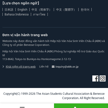
【Lựa chọn ngôn ngữ】
日本語
English
中文（简体字）
中文（繁體字）
한국어
Bahasa Indonesia
ภาษาไทย
Đơn vị vận hành trang web
Website này được đồng vận hành bởi Hiệp hội Văn hóa Sinh Viên Châu Á (ABK) và
Công ty cổ phần Benesse Coporation.
Hiệp hội Văn hóa Sinh Viên Châu Á (ABK) Phòng Sự nghiệp Hỗ trợ Giáo dục Quốc
tế
113-8642, Tokyo-to Bunkyo-ku Honkomagome 2-12-13
Khái niệm về trang web
Liên hệ
Copyright(C) 1999-2026 The Asian Students Cultural Association & Benesse
Corporation. All Right Reserved.