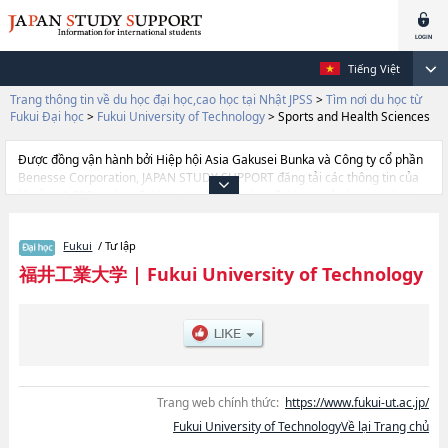
Tiếng Việt
Trang thông tin về du học đại học,cao học tại Nhật JPSS
>
Tìm nơi du học từ
Fukui Đại học
>
Fukui University of Technology
>
Sports and Health Sciences
Được đồng vận hành bởi Hiệp hội Asia Gakusei Bunka và Công ty cổ phần
Benesse Corporation, JAPAN STUDY SUPPORT đăng tải các thông tin của
khoảng 1.300 trường đại học, cao học, trường đại học ngắn hạn, trường
chuyên môn đang tiếp nhận du học sinh.
Tại đây có đăng các thông tin chi tiết về Fukui University of Technology, và
Fukui
/ Tư lập
thông tin cần thiết dành cho du học sinh, như là về các Ngành Faculty of
EngineeringhoặcNgành Faculty of Environmental StudieshoặcNgành
福井工業大学
|
Fukui University of Technology
Sports and Health ScienceshoặcNgành Management and Infomation
Sciences, thông tin về từng ngành học, thông tin liên quan đến thi tuyển
như số lượng tuyển sinh, số lượng trúng tuyển, cở sở trang thiết bị, hướng
dẫn địa điểm v.v...
Trang web chính thức:
https://www.fukui-ut.ac.jp/
Fukui University of TechnologyVề lại Trang chủ