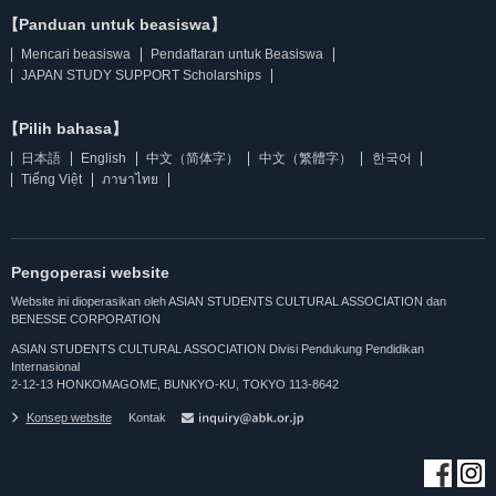
【Panduan untuk beasiswa】
Mencari beasiswa
Pendaftaran untuk Beasiswa
JAPAN STUDY SUPPORT Scholarships
【Pilih bahasa】
日本語
English
中文（简体字）
中文（繁體字）
한국어
Tiếng Việt
ภาษาไทย
Pengoperasi website
Website ini dioperasikan oleh ASIAN STUDENTS CULTURAL ASSOCIATION dan
BENESSE CORPORATION
ASIAN STUDENTS CULTURAL ASSOCIATION Divisi Pendukung Pendidikan
Internasional
2-12-13 HONKOMAGOME, BUNKYO-KU, TOKYO 113-8642
Konsep website
Kontak