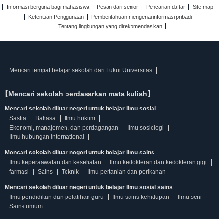
Informasi berguna bagi mahasiswa
Pesan dari senior
Pencarian daftar
Site map
Ketentuan Penggunaan
Pemberitahuan mengenai informasi pribadi
Tentang lingkungan yang direkomendasikan
Mencari tempat belajar sekolah dari Fukui Universitas
【Mencari sekolah berdasarkan mata kuliah】
Mencari sekolah diluar negeri untuk belajar Ilmu sosial
Sastra
Bahasa
Ilmu hukum
Ekonomi, manajemen, dan perdagangan
Ilmu sosiologi
Ilmu hubungan international
Mencari sekolah diluar negeri untuk belajar Ilmu sains
Ilmu keperaawatan dan kesehatan
Ilmu kedokteran dan kedokteran gigi
farmasi
Sains
Teknik
Ilmu pertanian dan perikanan
Mencari sekolah diluar negeri untuk belajar Ilmu sosial sains
Ilmu pendidikan dan pelatihan guru
Ilmu sains kehidupan
Ilmu seni
Sains umum