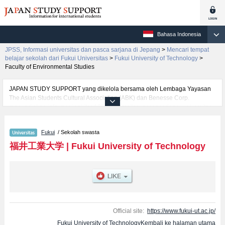
Bahasa Indonesia
JPSS, Informasi universitas dan pasca sarjana di Jepang
>
Mencari tempat
belajar sekolah dari Fukui Universitas
>
Fukui University of Technology
>
Faculty of Environmental Studies
JAPAN STUDY SUPPORT yang dikelola bersama oleh Lembaga Yayasan
The Asian Students Cultural Association (ABK) dan Benesse Corp.
menyediakan informasi sekitar 1300 universitas, pascasarjana, universitas
yunior, akademi kejuruan yang siap menerima mahasiswa(i) mancanegara.
Tersedia informasi rinci mengenai Fukui University of Technology,
Fukui
/ Sekolah swasta
mencakup informasi per fakultas seperti Fakultas Faculty of
EngineeringatauFakultas Faculty of Environmental StudiesatauFakultas
福井工業大学
|
Fukui University of Technology
Sports and Health SciencesatauFakultas Management and Infomation
Sciences, serta berbagai informasi yang berguna bagi mahasiswa(i)
mancanegara seperti kuota untuk jumlah pendaftar dan jumlah kelulusan
ujian masuk mahasiswa(i) mancanegara, informasi mengenai ujian masuk,
prasarana kampus, akses jalan, dan lainnya. Silakan memanfaatkannya.
Official site:
https://www.fukui-ut.ac.jp/
Fukui University of TechnologyKembali ke halaman utama