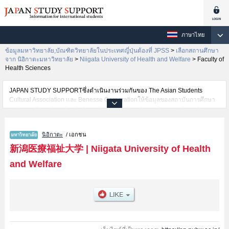
ภาษาไทย
ข้อมูลมหาวิทยาลัย,บัณฑิตวิทยาลัยในประเทศญี่ปุ่นต้องที่ JPSS
>
เลือกสถานศึกษา
จาก นิอิกาตะมหาวิทยาลัย
>
Niigata University of Health and Welfare
>
Faculty of
Health Sciences
JAPAN STUDY SUPPORTซึ่งดำเนินงานร่วมกันของ The Asian Students
Cultural Association และ Benesse Corporationให้ข้อมูลของสถาบันการศึกษา
ระดับมหาวิทยาลัย・บัณฑิตวิทยาลัย・วิทยาลัยระดับอนุปริญญา・วิทยาลัย
อาชีวศึกษากว่า1,300 แห่งที่กำลังเปิดรับสมัครนักศึกษาต่างชาติอยู่ ที่นี่จะให้
ข้อมูลรายละเอียดเกี่ยวกับNiigata University of Health and Welfare,ข้อมูล
นิอิกาตะ
/ เอกชน
จำเป็นสำหรับนักศึกษาต่างชาติเช่นข้อมูลของแต่ละคณะ,ข้อมูลการสอบคัดเลือก
เข้าศึกษาเช่นจำนวนคนที่รับสมัครหรือจำนวนคนที่ผ่านการสอบคัดเลือก
新潟医療福祉大学
|
Niigata University of Health
เป็นต้น,แนะนำสถานที่,การเดินทางเป็นต้นไว้ด้วยดังนั้นขอเชิญใช้บริการค้นหา
and Welfare
ข้อมูลตามอัธยาศัย