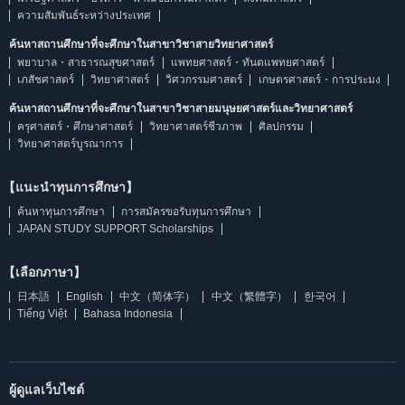
ความสัมพันธ์ระหว่างประเทศ
ค้นหาสถานศึกษาที่จะศึกษาในสาขาวิชาสายวิทยาศาสตร์
พยาบาล・สาธารณสุขศาสตร์
แพทยศาสตร์・ทันตแพทยศาสตร์
เภสัชศาสตร์
วิทยาศาสตร์
วิศวกรรมศาสตร์
เกษตรศาสตร์・การประมง
ค้นหาสถานศึกษาที่จะศึกษาในสาขาวิชาสายมนุษยศาสตร์และวิทยาศาสตร์
ครุศาสตร์・ศึกษาศาสตร์
วิทยาศาสตร์ชีวภาพ
ศิลปกรรม
วิทยาศาสตร์บูรณาการ
【แนะนำทุนการศึกษา】
ค้นหาทุนการศึกษา
การสมัครขอรับทุนการศึกษา
JAPAN STUDY SUPPORT Scholarships
【เลือกภาษา】
日本語
English
中文（简体字）
中文（繁體字）
한국어
Tiếng Việt
Bahasa Indonesia
ผู้ดูแลเว็บไซต์