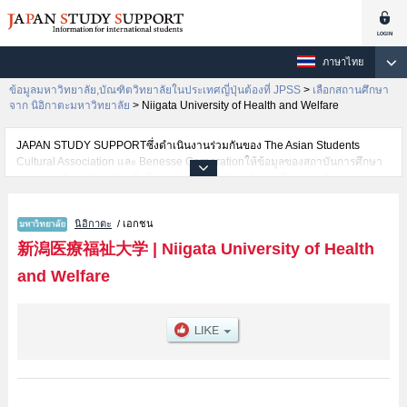
ภาษาไทย
ข้อมูลมหาวิทยาลัย,บัณฑิตวิทยาลัยในประเทศญี่ปุ่นต้องที่ JPSS
>
เลือกสถานศึกษา
จาก นิอิกาตะมหาวิทยาลัย
>
Niigata University of Health and Welfare
JAPAN STUDY SUPPORTซึ่งดำเนินงานร่วมกันของ The Asian Students
Cultural Association และ Benesse Corporationให้ข้อมูลของสถาบันการศึกษา
ระดับมหาวิทยาลัย・บัณฑิตวิทยาลัย・วิทยาลัยระดับอนุปริญญา・วิทยาลัย
อาชีวศึกษากว่า1,300 แห่งที่กำลังเปิดรับสมัครนักศึกษาต่างชาติอยู่ ที่นี่จะให้
ข้อมูลรายละเอียดเกี่ยวกับNiigata University of Health and Welfare,ข้อมูล
นิอิกาตะ
/ เอกชน
จำเป็นสำหรับนักศึกษาต่างชาติเช่นข้อมูลของแต่ละคณะ,ข้อมูลการสอบคัดเลือก
เข้าศึกษาเช่นจำนวนคนที่รับสมัครหรือจำนวนคนที่ผ่านการสอบคัดเลือก
新潟医療福祉大学
|
Niigata University of Health
เป็นต้น,แนะนำสถานที่,การเดินทางเป็นต้นไว้ด้วยดังนั้นขอเชิญใช้บริการค้นหา
and Welfare
ข้อมูลตามอัธยาศัย