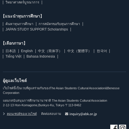
วิทยาศาสตร์บูรณาการ
【แนะนำทุนการศึกษา】
ค้นหาทุนการศึกษา
การสมัครขอรับทุนการศึกษา
JAPAN STUDY SUPPORT Scholarships
【เลือกภาษา】
日本語
English
中文（简体字）
中文（繁體字）
한국어
Tiếng Việt
Bahasa Indonesia
ผู้ดูแลเว็บไซต์
เว็บไซต์นี้เป็นเวบที่ดูแลร่วมกันของThe Asian Students Cultural Association&Benesse
Corporation
แผนกสนับสนุนการศึกษานานาชาติ The Asian Students Cultural Association
2-12-13 Hon-Komagome,Bunkyo-Ku, Tokyo 〒113-8462
คอนเซปต์ของเวบไซต์
ติดต่อสอบถาม