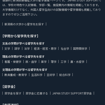
健康科 | 新潟医療福祉大学の留学情報 ページです。 JAPAN STUDY SUPPORTで
は、学校の特色や入試情報、学部一覧、施設案内の情報を掲載しております。
大学情報だけでなく、外国人留学生向けの試験情報や留学情報も掲載しており
ますのでぜひご活用下さい。
新潟県の大学から留学先を探す
【学問から留学先を探す】
文系の学問が学べる留学先を探す
文学
語学
法学
経済・経営・商学
社会学
国際関係学
理系の学問が学べる留学先を探す
看護・保健学
医・歯学
薬学
理学
工学
農・水産学
文理系の学問が学べる留学先を探す
教員養成・教育学
生活科学
芸術学
総合科学
【奨学金】
奨学金を探す
奨学金に応募する
JAPAN STUDY SUPPORT奨学金