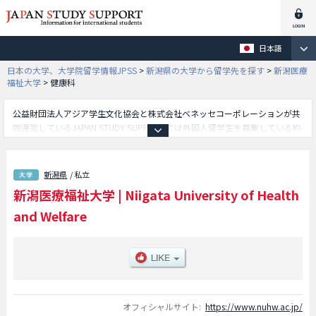
日本語
日本の大学、大学院留学情報JPSS
>
新潟県の大学から留学先を探す
>
新潟医療
福祉大学
>
健康科
公益財団法人アジア学生文化協会と株式会社ベネッセコーポレーションが共
同運営しているJAPAN STUDY SUPPORTでは外国人留学生を募集している約
1,300校の大学・大学院・短大・専門学校情報を掲載しています。
こちらでは新潟医療福祉大学に関する詳細情報を記載しており、医療技術学
部や心理・福祉学部や健康科学部や医療情報経営学部やリハビリテーション
新潟県
/ 私立
学部や看護学部等、学部別情報や、募集定員や合格者数など入試情報、施設
新潟医療福祉大学
|
Niigata University of Health
案内、アクセスなど外国人留学生に必要な情報を掲載しているので是非ご利
用ください。
and Welfare
オフィシャルサイト:
https://www.nuhw.ac.jp/