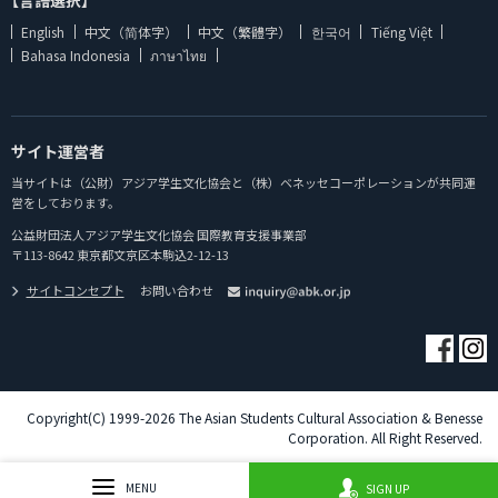
【言語選択】
English
中文（简体字）
中文（繁體字）
한국어
Tiếng Việt
Bahasa Indonesia
ภาษาไทย
サイト運営者
当サイトは（公財）アジア学生文化協会と（株）ベネッセコーポレーションが共同運
営をしております。
公益財団法人アジア学生文化協会 国際教育支援事業部
〒113-8642 東京都文京区本駒込2-12-13
サイトコンセプト
お問い合わせ
Copyright(C) 1999-2026 The Asian Students Cultural Association & Benesse
Corporation. All Right Reserved.
MENU
SIGN UP