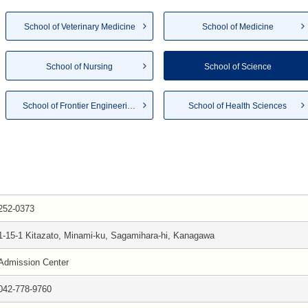
School of Veterinary Medicine
School of Medicine
School of Nursing
School of Science
School of Frontier Engineering
School of Health Sciences
252-0373
1-15-1 Kitazato, Minami-ku, Sagamihara-hi, Kanagawa
Admission Center
042-778-9760