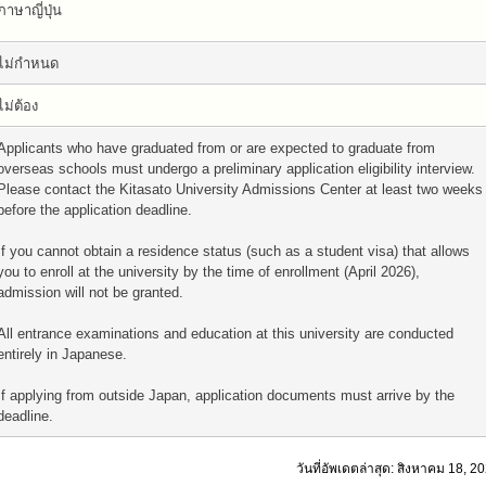
ภาษาญี่ปุ่น
ไม่กำหนด
ไม่ต้อง
Applicants who have graduated from or are expected to graduate from
overseas schools must undergo a preliminary application eligibility interview.
Please contact the Kitasato University Admissions Center at least two weeks
before the application deadline.
If you cannot obtain a residence status (such as a student visa) that allows
you to enroll at the university by the time of enrollment (April 2026),
admission will not be granted.
All entrance examinations and education at this university are conducted
entirely in Japanese.
If applying from outside Japan, application documents must arrive by the
deadline.
วันที่อัพเดตล่าสุด: สิงหาคม 18, 2