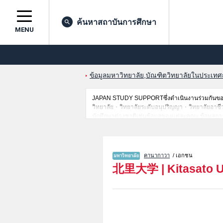
ค้นหาสถาบันการศึกษา
MENU
ข้อมูลมหาวิทยาลัย,บัณฑิตวิทยาลัยในประเทศญี่
JAPAN STUDY SUPPORTซึ่งดำเนินงานร่วมกันของ 
วิทยาลัย・วิทยาลัยระดับอนุปริญญา・วิทยาลัยอาชีวศึกษ
นักศึกษาต่างชาติเช่นข้อมูลของแต่ละคณะ,ข้อมูลการ
ขอเชิญใช้บริการค้นหาข้อมูลตามอัธยาศัย
คานากาวา
/ เอกชน
北里大学
|
Kitasato U