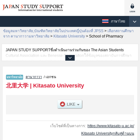
ภาษาไทย
ข้อมูลมหาวิทยาลัย,บัณฑิตวิทยาลัยในประเทศญี่ปุ่นต้องที่ JPSS
>
เลือกสถานศึกษา
จาก คานากาวามหาวิทยาลัย
>
Kitasato University
>
School of Pharmacy
JAPAN STUDY SUPPORTซึ่งดำเนินงานร่วมกันของ The Asian Students
Cultural Association และ Benesse Corporationให้ข้อมูลของสถาบันการศึกษา
ระดับมหาวิทยาลัย・บัณฑิตวิทยาลัย・วิทยาลัยระดับอนุปริญญา・วิทยาลัย
อาชีวศึกษากว่า1,300 แห่งที่กำลังเปิดรับสมัครนักศึกษาต่างชาติอยู่ ที่นี่จะให้
ข้อมูลรายละเอียดเกี่ยวกับKitasato University,ข้อมูลจำเป็นสำหรับนักศึกษาต่าง
คานากาวา
/ เอกชน
ชาติเช่นข้อมูลของแต่ละคณะ,ข้อมูลการสอบคัดเลือกเข้าศึกษาเช่นจำนวนคนที่รับ
สมัครหรือจำนวนคนที่ผ่านการสอบคัดเลือกเป็นต้น,แนะนำสถานที่,การเดินทาง
北里大学
|
Kitasato University
เป็นต้นไว้ด้วยดังนั้นขอเชิญใช้บริการค้นหาข้อมูลตามอัธยาศัย
เว็บไซต์ที่เป็นทางการ:
https://www.kitasato-u.ac.jp/
Kitasato Universityกลับสู่ด้านบน