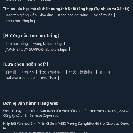
Tìm nơi du học mà có thể học ngành Khối tổng hợp (Tự nhiên và Xã hội)
Đào tạo giảng viên, Giáo dục
Khoa học đời sống
Nghệ thuật
Khoa học tổng hợp
【Hướng dẫn tìm học bổng】
Tìm học bổng
Đăng kí học bổng
JAPAN STUDY SUPPORT Scholarships
【Lựa chọn ngôn ngữ】
日本語
English
中文（简体字）
中文（繁體字）
한국어
Bahasa Indonesia
ภาษาไทย
Đơn vị vận hành trang web
Website này được đồng vận hành bởi Hiệp hội Văn hóa Sinh Viên Châu Á (ABK) và
Công ty cổ phần Benesse Coporation.
Hiệp hội Văn hóa Sinh Viên Châu Á (ABK) Phòng Sự nghiệp Hỗ trợ Giáo dục Quốc
tế
113-8642, Tokyo-to Bunkyo-ku Honkomagome 2-12-13