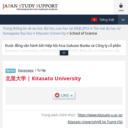
Tiếng Việt
Trang thông tin về du học đại học,cao học tại Nhật JPSS
>
Tìm nơi du học từ
Kanagawa Đại học
>
Kitasato University
>
School of Science
Được đồng vận hành bởi Hiệp hội Asia Gakusei Bunka và Công ty cổ phần
Benesse Corporation, JAPAN STUDY SUPPORT đăng tải các thông tin của
khoảng 1.300 trường đại học, cao học, trường đại học ngắn hạn, trường
chuyên môn đang tiếp nhận du học sinh.
Tại đây có đăng các thông tin chi tiết về Kitasato University, và thông tin
Kanagawa
/ Tư lập
cần thiết dành cho du học sinh, như là về các Ngành School of
PharmacyhoặcNgành School of Veterinary MedicinehoặcNgành School of
北里大学
|
Kitasato University
MedicinehoặcNgành School of Marine BioscienceshoặcNgành School of
NursinghoặcNgành School of SciencehoặcNgành School of Allied Health
ScienceshoặcNgành School of Frontier EngineeringhoặcNgành School of
Health Sciences, thông tin về từng ngành học, thông tin liên quan đến thi
tuyển như số lượng tuyển sinh, số lượng trúng tuyển, cở sở trang thiết bị,
hướng dẫn địa điểm v.v...
Trang web chính thức:
https://www.kitasato-u.ac.jp/
Kitasato UniversityVề lại Trang chủ