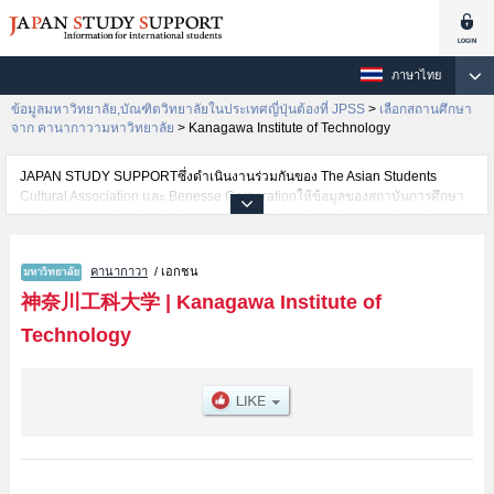
ภาษาไทย
ข้อมูลมหาวิทยาลัย,บัณฑิตวิทยาลัยในประเทศญี่ปุ่นต้องที่ JPSS
>
เลือกสถานศึกษา
จาก คานากาวามหาวิทยาลัย
>
Kanagawa Institute of Technology
JAPAN STUDY SUPPORTซึ่งดำเนินงานร่วมกันของ The Asian Students
Cultural Association และ Benesse Corporationให้ข้อมูลของสถาบันการศึกษา
ระดับมหาวิทยาลัย・บัณฑิตวิทยาลัย・วิทยาลัยระดับอนุปริญญา・วิทยาลัย
อาชีวศึกษากว่า1,300 แห่งที่กำลังเปิดรับสมัครนักศึกษาต่างชาติอยู่ ที่นี่จะให้
ข้อมูลรายละเอียดเกี่ยวกับKanagawa Institute of Technology,ข้อมูลจำเป็น
คานากาวา
/ เอกชน
สำหรับนักศึกษาต่างชาติเช่นข้อมูลของแต่ละคณะ,ข้อมูลการสอบคัดเลือกเข้า
ศึกษาเช่นจำนวนคนที่รับสมัครหรือจำนวนคนที่ผ่านการสอบคัดเลือก
神奈川工科大学
|
Kanagawa Institute of
เป็นต้น,แนะนำสถานที่,การเดินทางเป็นต้นไว้ด้วยดังนั้นขอเชิญใช้บริการค้นหา
Technology
ข้อมูลตามอัธยาศัย