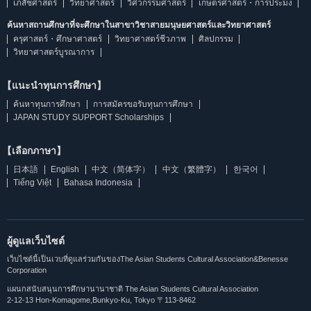
เภสัชศาสตร์
วิทยาศาสตร์
วิศวกรรมศาสตร์
เกษตรศาสตร์・การประมง
ค้นหาสถานศึกษาที่จะศึกษาในสาขาวิชาสายมนุษยศาสตร์และวิทยาศาสตร์
ครุศาสตร์・ศึกษาศาสตร์
วิทยาศาสตร์ชีวภาพ
ศิลปกรรม
วิทยาศาสตร์บูรณาการ
【แนะนำทุนการศึกษา】
ค้นหาทุนการศึกษา
การสมัครขอรับทุนการศึกษา
JAPAN STUDY SUPPORT Scholarships
【เลือกภาษา】
日本語
English
中文（简体字）
中文（繁體字）
한국어
Tiếng Việt
Bahasa Indonesia
ผู้ดูแลเว็บไซต์
เว็บไซต์นี้เป็นเวบที่ดูแลร่วมกันของThe Asian Students Cultural Association&Benesse
Corporation
แผนกสนับสนุนการศึกษานานาชาติ The Asian Students Cultural Association
2-12-13 Hon-Komagome,Bunkyo-Ku, Tokyo 〒113-8462