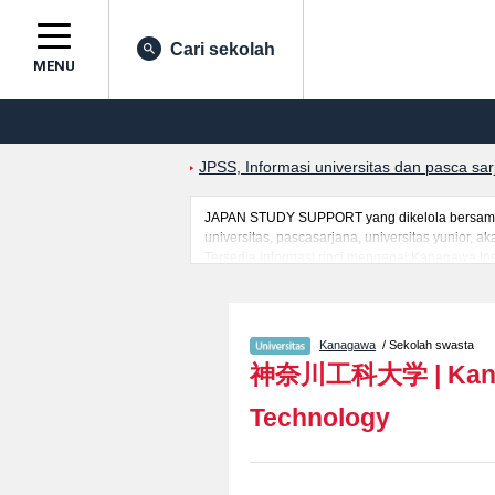
Cari sekolah
MENU
JPSS, Informasi universitas dan pasca sa
JAPAN STUDY SUPPORT yang dikelola bersama o
universitas, pascasarjana, universitas yunior,
Tersedia informasi rinci mengenai Kanagawa Inst
berbagai informasi yang berguna bagi mahasisw
mengenai ujian masuk, prasarana kampus, akses
Kanagawa
/ Sekolah swasta
神奈川工科大学
|
Kan
Technology