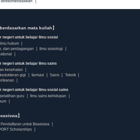
g direkomendasikan
berdasarkan mata kuliah】
 negeri untuk belajar Ilmu sosial
Ilmu hukum
n, dan perdagangan
Ilmu sosiologi
ational
r negeri untuk belajar Ilmu sains
dan kesehatan
kedokteran gigi
farmasi
Sains
Teknik
erikanan
 negeri untuk belajar Ilmu sosial sains
pelatihan guru
Ilmu sains kehidupan
mum
beasiswa】
Pendaftaran untuk Beasiswa
ORT Scholarships