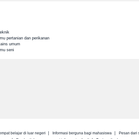
eknik
lmu pertanian dan perikanan
 Sains umum
lmu seni
empat belajar di luar negeri
Informasi berguna bagi mahasiswa
Pesan dari 