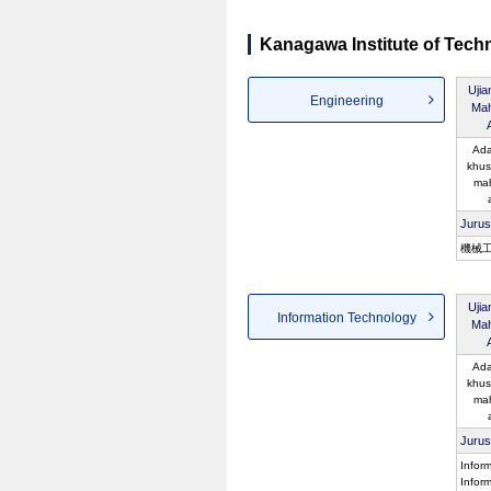
Kanagawa Institute of Techn
Uji
Engineering
Mah
Ada
khus
ma
Juru
機械
Uji
Information Technology
Mah
Ada
khus
ma
Juru
Infor
Infor