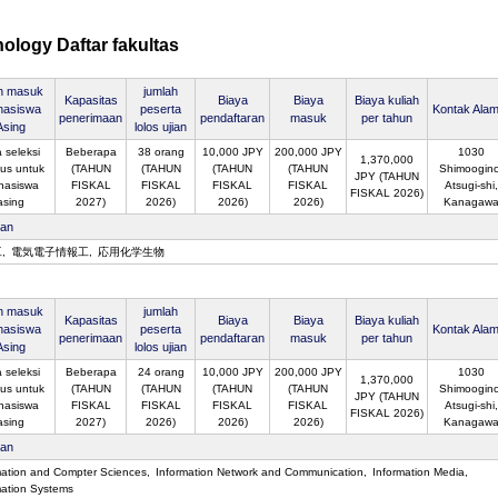
ology Daftar fakultas
an masuk
jumlah
Kapasitas
Biaya
Biaya
Biaya kuliah
asiswa
peserta
Kontak Alam
penerimaan
pendaftaran
masuk
per tahun
Asing
lolos ujian
 seleksi
Beberapa
38 orang
10,000 JPY
200,000 JPY
1030
1,370,000
us untuk
(TAHUN
(TAHUN
(TAHUN
(TAHUN
Shimoogino
JPY (TAHUN
hasiswa
FISKAL
FISKAL
FISKAL
FISKAL
Atsugi-shi,
FISKAL 2026)
asing
2027)
2026)
2026)
2026)
Kanagaw
san
工
電気電子情報工
応用化学生物
an masuk
jumlah
Kapasitas
Biaya
Biaya
Biaya kuliah
asiswa
peserta
Kontak Alam
penerimaan
pendaftaran
masuk
per tahun
Asing
lolos ujian
 seleksi
Beberapa
24 orang
10,000 JPY
200,000 JPY
1030
1,370,000
us untuk
(TAHUN
(TAHUN
(TAHUN
(TAHUN
Shimoogino
JPY (TAHUN
hasiswa
FISKAL
FISKAL
FISKAL
FISKAL
Atsugi-shi,
FISKAL 2026)
asing
2027)
2026)
2026)
2026)
Kanagaw
san
mation and Compter Sciences
Information Network and Communication
Information Media
mation Systems