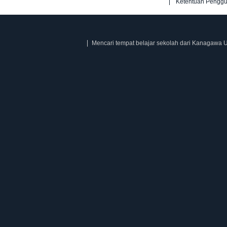
Ketentuan Pengg
Mencari tempat belajar sekolah dari Kanagawa U