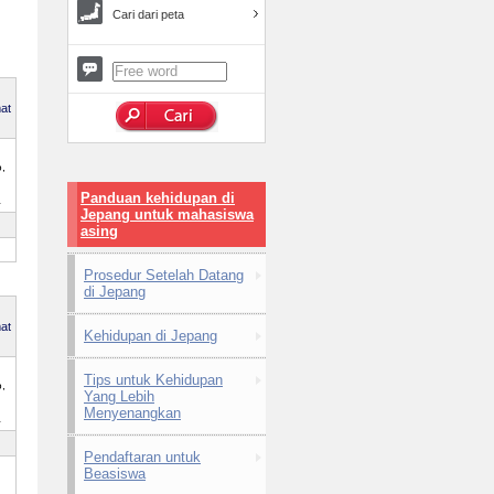
Cari dari peta
at
,
Panduan kehidupan di
a
Jepang untuk mahasiswa
asing
Prosedur Setelah Datang
di Jepang
at
Kehidupan di Jepang
Tips untuk Kehidupan
,
Yang Lebih
Menyenangkan
a
Pendaftaran untuk
Beasiswa