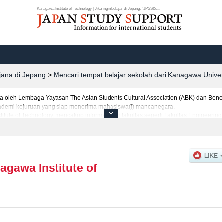
Kanagawa Institute of Technology | Jika ingin belajar di Jepang, "JPSS&q...
rjana di Jepang
>
Mencari tempat belajar sekolah dari Kanagawa Univer
leh Lembaga Yayasan The Asian Students Cultural Association (ABK) dan Benes
 akademi kejuruan yang siap menerima mahasiswa(i) mancanegara.
itute of Technology, mencakup informasi per fakultas seperti Fakultas Engineering
a(i) mancanegara seperti kuota untuk jumlah pendaftar dan jumlah kelulusan uji
 jalan, dan lainnya. Silakan memanfaatkannya.
agawa Institute of