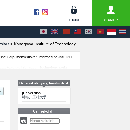
sitas
>
Kanagawa Institute of Technology
se Corp. menyediakan informasi sekitar 1300
atauFakultas Information Technology, serta
an masuk mahasiswa(i) mancanegara, informasi
[Universitas]
神奈川工科大学