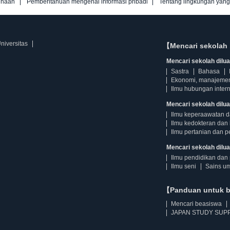
unaan
Pemberitahuan mengenai informasi pribadi
Tentang lingkungan yan
niversitas
【Mencari sekolah 
Mencari sekolah diluar
Sastra
Bahasa
Ekonomi, manajeme
Ilmu hubungan intern
Mencari sekolah dilua
Ilmu keperaawatan 
Ilmu kedokteran dan 
Ilmu pertanian dan p
Mencari sekolah diluar
Ilmu pendidikan dan 
Ilmu seni
Sains u
【Panduan untuk 
Mencari beasiswa
JAPAN STUDY SUPP