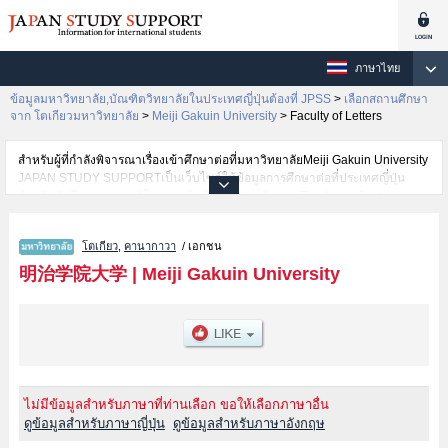
ภาษาไทย
ข้อมูลมหาวิทยาลัย,บัณฑิตวิทยาลัยในประเทศญี่ปุ่นต้องที่ JPSS
>
เลือกสถานศึกษา
จาก โตเกียวมหาวิทยาลัย
>
Meiji Gakuin University
>
Faculty of Letters
สำหรับผู้ที่กำลังพิจารณาเรื่องเข้าศึกษาต่อที่มหาวิทยาลัยMeiji Gakuin University
JAPAN STUDY SUPPORTเป็นเว็บไซต์ให้ข้อมูลการศึกษาต่อที่ประเทศญี่ปุ่น
สำหรับนักศึกษาต่างชาติโดยการดำเนินงานร่วมกันของ The Asian Students
Cultural Association และ Benesse Corporation มีการลงข้อมูลรายละเอียดของ
แต่ละคณะเช่นMeiji Gakuin University คณะFaculty of LettersหรือคณะFaculty
โตเกียว
,
คานากาวา
/ เอกชน
of EconomicsหรือคณะFaculty of Sociology and Social WorkหรือคณะFaculty
of LawหรือคณะFaculty of International StudiesหรือคณะFaculty of
明治学院大学
|
Meiji Gakuin University
PsychologyหรือคณะFaculty of Mathematical Informatics ไว้ เป็นต้นไว้สำหรับผู้
ที่ต้องการค้นหาข้อมูลการศึกษาต่อเกี่ยวกับMeiji Gakuin University กรุณาใช้
เว็บไซต์นี้เพื่อการค้นหาข้อมูลตามอัธยาศัย นอกจากนั้นยังมีข้อมูลของสถาบันการ
ศึกษาระดับมหาวิทยาลัย,บัณฑิตวิทยาลัย,วิทยาลัยระดับอนุปริญญา,วิทยาลัย
อาชีวศึกษากว่า 1,300 แห่งที่กำลังเปิดรับสมัครนักศึกษาต่างชาติด้วย
ไม่มีข้อมูลสำหรับภาษาที่ท่านเลือก ขอให้เลือกภาษาอื่น
ดูข้อมูลสำหรับภาษาญี่ปุ่น
ดูข้อมูลสำหรับภาษาอังกฤษ