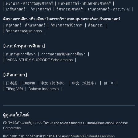
พยาบาล・สาธารณสุขศาสตร์
แพทยศาสตร์・ทันตแพทยศาสตร์
เภสัชศาสตร์
วิทยาศาสตร์
วิศวกรรมศาสตร์
เกษตรศาสตร์・การประมง
ค้นหาสถานศึกษาที่จะศึกษาในสาขาวิชาสายมนุษยศาสตร์และวิทยาศาสตร์
ครุศาสตร์・ศึกษาศาสตร์
วิทยาศาสตร์ชีวภาพ
ศิลปกรรม
วิทยาศาสตร์บูรณาการ
【แนะนำทุนการศึกษา】
ค้นหาทุนการศึกษา
การสมัครขอรับทุนการศึกษา
JAPAN STUDY SUPPORT Scholarships
【เลือกภาษา】
日本語
English
中文（简体字）
中文（繁體字）
한국어
Tiếng Việt
Bahasa Indonesia
ผู้ดูแลเว็บไซต์
เว็บไซต์นี้เป็นเวบที่ดูแลร่วมกันของThe Asian Students Cultural Association&Benesse
Corporation
แผนกสนับสนุนการศึกษานานาชาติ The Asian Students Cultural Association