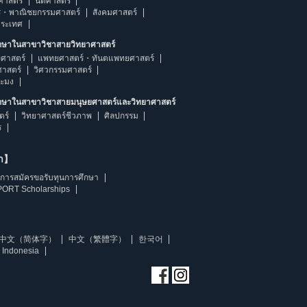
ศาสตร์
นิติศาสตร์
ร・พาณิชยกรรมศาสตร์
สังคมศาสตร์
ประเทศ
ึกษาในสาขาวิชาสายวิทยาศาสตร์
ศาสตร์
แพทยศาสตร์・ทันตแพทยศาสตร์
ศาสตร์
วิศวกรรมศาสตร์
ระมง
ึกษาในสาขาวิชาสายมนุษยศาสตร์และวิทยาศาสตร์
ตร์
วิทยาศาสตร์ชีวภาพ
ศิลปกรรม
ร
ษา】
การสมัครขอรับทุนการศึกษา
ORT Scholarships
中文（简体字）
中文（繁體字）
한국어
 Indonesia