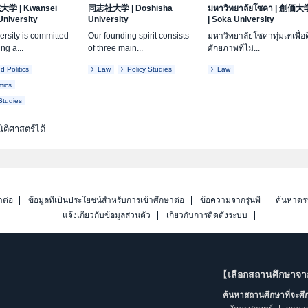
院大学
|
Kwansei
同志社大学
|
Doshisha
มหาวิทยาลัยโซคา
|
創価大
University
University
|
Soka University
ersity is committed
Our founding spirit consists
มหาวิทยาลัยโซคาทุ่มเทเพื่อด
ing a...
of three main...
ศักยภาพที่ไม่...
 Politics
Law
Policy Studies
Law
mics
Studies
ติศาสตร์ได้
าต่อ
ข้อมูลที่เป็นประโยชน์สำหรับการเข้าศึกษาต่อ
ข้อความจากรุ่นพี่
ค้นหาดร
แจ้งเกี่ยวกับข้อมูลส่วนตัว
เกี่ยวกับการติดตั้งระบบ
【เลือกสถานศึกษาจ
ค้นหาสถานศึกษาที่จะศ