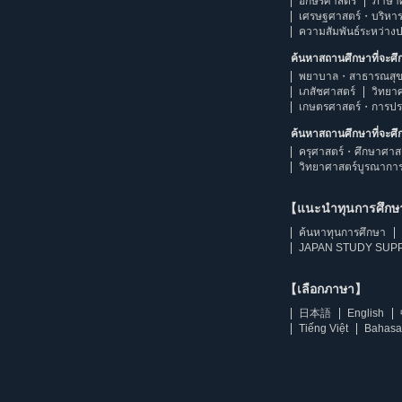
อักษรศาสตร์
ภาษา
เศรษฐศาสตร์・บริหา
ความสัมพันธ์ระหว่าง
ค้นหาสถานศึกษาที่จะศ
พยาบาล・สาธารณสุข
เภสัชศาสตร์
วิทยา
เกษตรศาสตร์・การป
ค้นหาสถานศึกษาที่จะศ
ครุศาสตร์・ศึกษาศาส
วิทยาศาสตร์บูรณากา
【แนะนำทุนการศึก
ค้นหาทุนการศึกษา
JAPAN STUDY SUPP
【เลือกภาษา】
日本語
English
Tiếng Việt
Bahasa