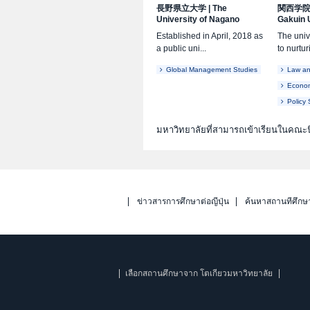
長野県立大学
|
The
関西学
University of Nagano
Gakuin 
Established in April, 2018 as
The univ
a public uni...
to nurtur
Global Management Studies
Law and
Econo
Policy 
มหาวิทยาลัยที่สามารถเข้าเรียนในคณะนิ
ข่าวสารการศึกษาต่อญี่ปุ่น
ค้นหาสถานที่ศึกษ
เลือกสถานศึกษาจาก โตเกียวมหาวิทยาลัย