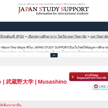
แนะนำสถานที่ | Law | มหาวิทยาลัยมุซาชิโนะ | ข้อมูลการศึกษาต่อในประเทศญี่ปุ่นต...
ปุ่นต้องที่ JPSS
>
เลือกสถานศึกษาจาก โตเกียวมหาวิทยาลัย
>
มหาวิทยาลั
าวิทยาลัยมหาวิทยาลัยมุซาชิโนะ JAPAN STUDY SUPPORTเป็นเว็บไซต์ให้ข้อมูลการศึกษาต่
al Association และ Benesse Corporation มีการลงข้อมูลรายละเอียดของแต่ละคณะเช่น
คณะEngineeringหรือคณะData ScienceหรือคณะLiteratureหรือคณะEconomicsหรือคณ
การค้นหาข้อมูลการศึกษาต่อเกี่ยวกับมหาวิทยาลัยมุซาชิโนะ กรุณาใช้เว็บไซต์นี้เพื่อการค
ิทยาลัยระดับอนุปริญญา,วิทยาลัยอาชีวศึกษากว่า 1,300 แห่งที่กำลังเปิดรับสมัครนักศึก
ะ
|
武蔵野大学
|
Musashino
ให้เลือกภาษาอื่น