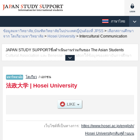
ภาษาไทย
ข้อมูลมหาวิทยาลัย,บัณฑิตวิทยาลัยในประเทศญี่ปุ่นต้องที่ JPSS
>
เลือกสถานศึกษา
จาก โตเกียวมหาวิทยาลัย
>
Hosei University
>
Intercultural Communication
JAPAN STUDY SUPPORTซึ่งดำเนินงานร่วมกันของ The Asian Students
Cultural Association และ Benesse Corporationให้ข้อมูลของสถาบันการศึกษา
ระดับมหาวิทยาลัย・บัณฑิตวิทยาลัย・วิทยาลัยระดับอนุปริญญา・วิทยาลัย
อาชีวศึกษากว่า1,300 แห่งที่กำลังเปิดรับสมัครนักศึกษาต่างชาติอยู่ ที่นี่จะให้
ข้อมูลรายละเอียดเกี่ยวกับHosei University,ข้อมูลจำเป็นสำหรับนักศึกษาต่างชาติ
โตเกียว
/ เอกชน
เช่นข้อมูลของแต่ละคณะ,ข้อมูลการสอบคัดเลือกเข้าศึกษาเช่นจำนวนคนที่รับ
สมัครหรือจำนวนคนที่ผ่านการสอบคัดเลือกเป็นต้น,แนะนำสถานที่,การเดินทาง
法政大学
|
Hosei University
เป็นต้นไว้ด้วยดังนั้นขอเชิญใช้บริการค้นหาข้อมูลตามอัธยาศัย
เว็บไซต์ที่เป็นทางการ:
https://www.hosei.ac.jp/english/
Hosei Universityกลับสู่ด้านบน