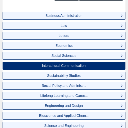
mancanegara, informasi mengenai ujian masuk, prasarana kampus, akses
jalan, dan lainnya. Silakan memanfaatkannya.
Business Administration
Law
Letters
Economics
Social Sciences
Intercultural Communication
Sustainability Studies
Social Policy and Administr...
Lifelong Learning and Caree...
Engineering and Design
Bioscience and Applied Chem...
Science and Engineering