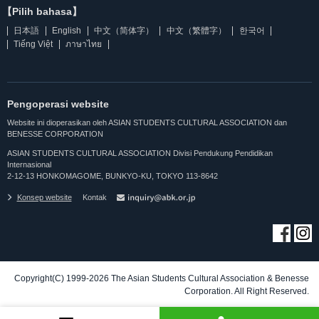
【Pilih bahasa】
日本語
English
中文（简体字）
中文（繁體字）
한국어
Tiếng Việt
ภาษาไทย
Pengoperasi website
Website ini dioperasikan oleh ASIAN STUDENTS CULTURAL ASSOCIATION dan
BENESSE CORPORATION
ASIAN STUDENTS CULTURAL ASSOCIATION Divisi Pendukung Pendidikan
Internasional
2-12-13 HONKOMAGOME, BUNKYO-KU, TOKYO 113-8642
Konsep website
Kontak
Copyright(C) 1999-2026 The Asian Students Cultural Association & Benesse
Corporation. All Right Reserved.