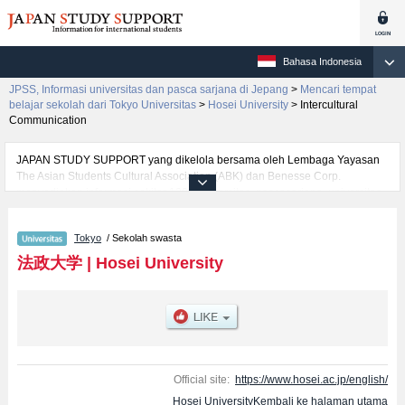
Bahasa Indonesia
JPSS, Informasi universitas dan pasca sarjana di Jepang
>
Mencari tempat
belajar sekolah dari Tokyo Universitas
>
Hosei University
>
Intercultural
Communication
JAPAN STUDY SUPPORT yang dikelola bersama oleh Lembaga Yayasan
The Asian Students Cultural Association (ABK) dan Benesse Corp.
menyediakan informasi sekitar 1300 universitas, pascasarjana, universitas
yunior, akademi kejuruan yang siap menerima mahasiswa(i) mancanegara.
Tersedia informasi rinci mengenai Hosei University, mencakup informasi per
Tokyo
/ Sekolah swasta
fakultas seperti Fakultas Business AdministrationatauFakultas
LawatauFakultas LettersatauFakultas EconomicsatauFakultas Social
法政大学
|
Hosei University
SciencesatauFakultas Intercultural CommunicationatauFakultas
Sustainability StudiesatauFakultas Social Policy and
AdministrationatauFakultas Lifelong Learning and Career
StudiesatauFakultas Engineering and DesignatauFakultas Bioscience and
Applied ChemistryatauFakultas Science and EngineeringatauFakultas
Global and Interdisciplinary StudiesatauFakultas Sports and Health
StudiesatauFakultas Computer and Information Sciences, serta berbagai
Official site:
https://www.hosei.ac.jp/english/
informasi yang berguna bagi mahasiswa(i) mancanegara seperti kuota
Hosei UniversityKembali ke halaman utama
untuk jumlah pendaftar dan jumlah kelulusan ujian masuk mahasiswa(i)