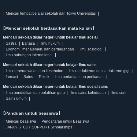
Mencari tempat belajar sekolah dari Tokyo Universitas
【Mencari sekolah berdasarkan mata kuliah】
Mencari sekolah diluar negeri untuk belajar Ilmu sosial
Sastra
Bahasa
Ilmu hukum
Ekonomi, manajemen, dan perdagangan
Ilmu sosiologi
Ilmu hubungan international
Mencari sekolah diluar negeri untuk belajar Ilmu sains
Ilmu keperaawatan dan kesehatan
Ilmu kedokteran dan kedokteran gigi
farmasi
Sains
Teknik
Ilmu pertanian dan perikanan
Mencari sekolah diluar negeri untuk belajar Ilmu sosial sains
Ilmu pendidikan dan pelatihan guru
Ilmu sains kehidupan
Ilmu seni
Sains umum
【Panduan untuk beasiswa】
Mencari beasiswa
Pendaftaran untuk Beasiswa
JAPAN STUDY SUPPORT Scholarships