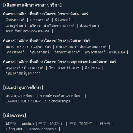
【เลือกสถานศึกษาจากสาขาวิชา】
ค้นหาสถานศึกษาที่จะศึกษาในสาขาวิชาสายศิลปศาสตร์
อักษรศาสตร์
ภาษาศาสตร์
นิติศาสตร์
เศรษฐศาสตร์・บริหาร・พาณิชยกรรมศาสตร์
สังคมศาสตร์
ความสัมพันธ์ระหว่างประเทศ
ค้นหาสถานศึกษาที่จะศึกษาในสาขาวิชาสายวิทยาศาสตร์
พยาบาล・สาธารณสุขศาสตร์
แพทยศาสตร์・ทันตแพทยศาสตร์
เภสัชศาสตร์
วิทยาศาสตร์
วิศวกรรมศาสตร์
เกษตรศาสตร์・การประมง
ค้นหาสถานศึกษาที่จะศึกษาในสาขาวิชาสายมนุษยศาสตร์และวิทยาศาสตร์
ครุศาสตร์・ศึกษาศาสตร์
วิทยาศาสตร์ชีวภาพ
ศิลปกรรม
วิทยาศาสตร์บูรณาการ
【แนะนำทุนการศึกษา】
ค้นหาทุนการศึกษา
การสมัครขอรับทุนการศึกษา
JAPAN STUDY SUPPORT Scholarships
【เลือกภาษา】
日本語
English
中文（简体字）
中文（繁體字）
한국어
Tiếng Việt
Bahasa Indonesia