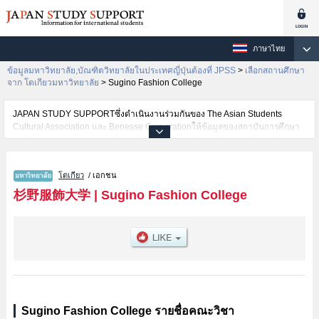
ภาษาไทย
ข้อมูลมหาวิทยาลัย,บัณฑิตวิทยาลัยในประเทศญี่ปุ่นต้องที่ JPSS
>
เลือกสถานศึกษา
จาก โตเกียวมหาวิทยาลัย
>
Sugino Fashion College
JAPAN STUDY SUPPORTซึ่งดำเนินงานร่วมกันของ The Asian Students
Cultural Association และ Benesse Corporationให้ข้อมูลของสถาบันการศึกษา
ระดับมหาวิทยาลัย・บัณฑิตวิทยาลัย・วิทยาลัยระดับอนุปริญญา・วิทยาลัย
อาชีวศึกษากว่า1,300 แห่งที่กำลังเปิดรับสมัครนักศึกษาต่างชาติอยู่ ที่นี่จะให้
ข้อมูลรายละเอียดเกี่ยวกับSugino Fashion College,ข้อมูลจำเป็นสำหรับนักศึกษา
โตเกียว
/ เอกชน
ต่างชาติเช่นข้อมูลของแต่ละคณะ,ข้อมูลการสอบคัดเลือกเข้าศึกษาเช่นจำนวนคน
ที่รับสมัครหรือจำนวนคนที่ผ่านการสอบคัดเลือกเป็นต้น,แนะนำสถานที่,การเดิน
杉野服飾大学
|
Sugino Fashion College
ทางเป็นต้นไว้ด้วยดังนั้นขอเชิญใช้บริการค้นหาข้อมูลตามอัธยาศัย
Sugino Fashion College รายชื่อคณะวิชา