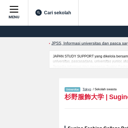
Cari sekolah
MENU
JPSS, Informasi universitas dan pasca sa
JAPAN STUDY SUPPORT yang dikelola bersama o
universitas, pascasarjana, universitas yunior,
Tersedia informasi rinci mengenai Sugino Fashio
mahasiswa(i) mancanegara seperti kuota untuk 
kampus, akses jalan, dan lainnya. Silakan mem
Tokyo
/ Sekolah swasta
杉野服飾大学
|
Sugin