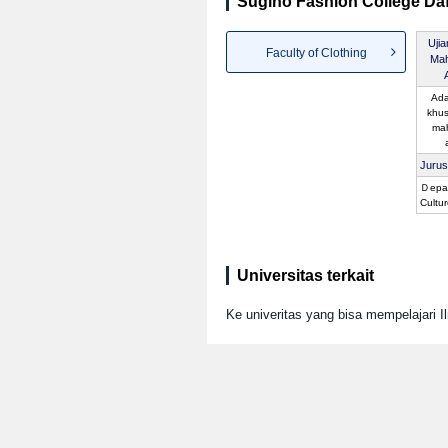
Sugino Fashion College Daf
Uji
Faculty of Clothing
Ma
Ada
khus
ma
Juru
Ｄepar
Cultu
Universitas terkait
Ke univeritas yang bisa mempelajari 