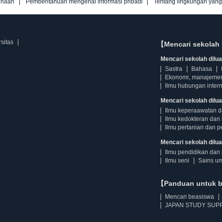
unaan
Pemberitahuan mengenai informasi pribadi
Tentang lingkungan yan
sitas
【Mencari sekolah 
Mencari sekolah diluar
Sastra
Bahasa
Ekonomi, manajeme
Ilmu hubungan intern
Mencari sekolah dilua
Ilmu keperaawatan 
Ilmu kedokteran dan 
Ilmu pertanian dan p
Mencari sekolah diluar
Ilmu pendidikan dan 
Ilmu seni
Sains u
【Panduan untuk 
Mencari beasiswa
JAPAN STUDY SUPP