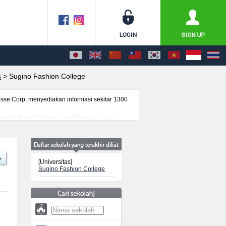
s
>
Sugino Fashion College
se Corp. menyediakan informasi sekitar 1300
serta berbagai informasi yang berguna bagi
nformasi mengenai ujian masuk, prasarana
[Universitas]
Sugino Fashion College