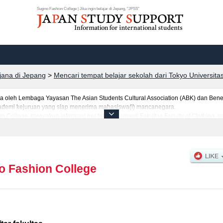
Sugino Fashion College | Jika ingin belajar di Jepang, "JPSS"
rjana di Jepang
>
Mencari tempat belajar sekolah dari Tokyo Universita
leh Lembaga Yayasan The Asian Students Cultural Association (ABK) dan Benes
 akademi kejuruan yang siap menerima mahasiswa(i) mancanegara.
n College, mencakup informasi per fakultas seperti Fakultas Faculty of Clothing, 
jumlah pendaftar dan jumlah kelulusan ujian masuk mahasiswa(i) mancanegara, i
anfaatkannya.
o Fashion College