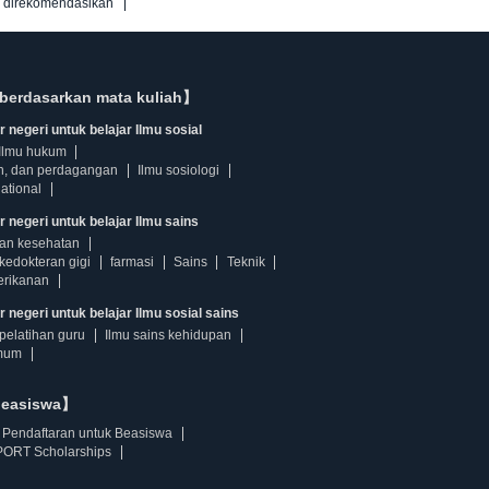
g direkomendasikan
berdasarkan mata kuliah】
 negeri untuk belajar Ilmu sosial
Ilmu hukum
n, dan perdagangan
Ilmu sosiologi
ational
r negeri untuk belajar Ilmu sains
dan kesehatan
kedokteran gigi
farmasi
Sains
Teknik
erikanan
 negeri untuk belajar Ilmu sosial sains
pelatihan guru
Ilmu sains kehidupan
mum
beasiswa】
Pendaftaran untuk Beasiswa
ORT Scholarships