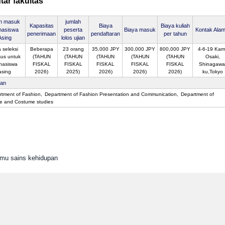
tar fakultas
an masuk
jumlah
Kapasitas
Biaya
Biaya kuliah
hasiswa
peserta
Biaya masuk
Kontak Alam
penerimaan
pendaftaran
per tahun
Asing
lolos ujian
 seleksi
Beberapa
23 orang
35,000 JPY
300,000 JPY
800,000 JPY
4-6-19 Kami
us untuk
(TAHUN
(TAHUN
(TAHUN
(TAHUN
(TAHUN
Osaki,
hasiswa
FISKAL
FISKAL
FISKAL
FISKAL
FISKAL
Shinagawa
asing
2026)
2025)
2026)
2026)
2026)
ku,Tokyo
san
tment of Fashion
Department of Fashion Presentation and Communication
Department of
re and Costume studies
Ilmu sains kehidupan