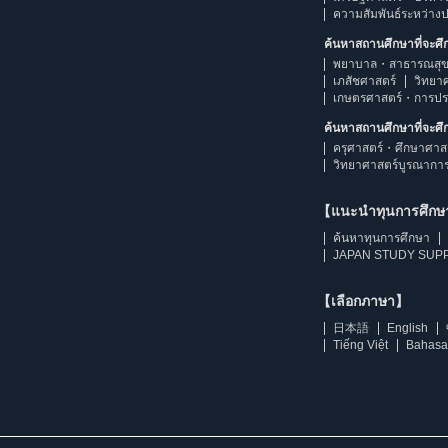
ความสัมพันธ์ระหว่าง
ค้นหาสถานศึกษาที่จะศ
พยาบาล・สาธารณสุข
เภสัชศาสตร์
วิทยา
เกษตรศาสตร์・การป
ค้นหาสถานศึกษาที่จะศ
ครุศาสตร์・ศึกษาศาส
วิทยาศาสตร์บูรณากา
【แนะนำทุนการศึก
ค้นหาทุนการศึกษา
JAPAN STUDY SUPP
【เลือกภาษา】
日本語
English
Tiếng Việt
Bahasa