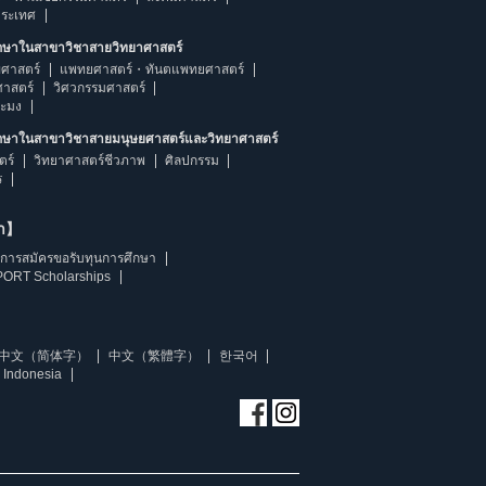
ประเทศ
ึกษาในสาขาวิชาสายวิทยาศาสตร์
ศาสตร์
แพทยศาสตร์・ทันตแพทยศาสตร์
ศาสตร์
วิศวกรรมศาสตร์
ระมง
ึกษาในสาขาวิชาสายมนุษยศาสตร์และวิทยาศาสตร์
ตร์
วิทยาศาสตร์ชีวภาพ
ศิลปกรรม
ร
ษา】
การสมัครขอรับทุนการศึกษา
ORT Scholarships
中文（简体字）
中文（繁體字）
한국어
 Indonesia