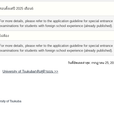
สอบตั้งแต่ปี 2025 เดือน6
For more details, please refer to the application guideline for special entrance
examinations for students with foreign school experience (already published).
ไม่ต้อง
For more details, please refer to the application guideline for special entrance
examinations for students with foreign school experience (already published).
วันที่อัพเดตล่าสุด: กรกฏาคม 25, 2
University of Tsukubaกลับสู่ด้านบน >>
rsity of Tsukuba