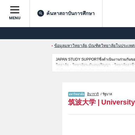
ค้นหาสถาบันการศึกษา
MENU
ข้อมูลมหาวิทยาลัย,บัณฑิตวิทยาลัยในประเทศญี่
JAPAN STUDY SUPPORTซึ่งดำเนินงานร่วมกันของ 
วิทยาลัย・วิทยาลัยระดับอนุปริญญา・วิทยาลัยอาชีวศึกษ
นักศึกษาต่างชาติเช่นข้อมูลของแต่ละคณะ,ข้อมูลการ
ขอเชิญใช้บริการค้นหาข้อมูลตามอัธยาศัย
อิบารากิ
/ รัฐบาล
筑波大学
|
Universit