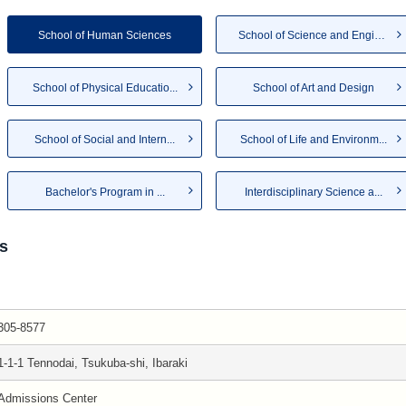
School of Human Sciences
School of Science and Engin...
School of Physical Educatio...
School of Art and Design
School of Social and Intern...
School of Life and Environm...
Bachelor's Program in ...
Interdisciplinary Science a...
s
305-8577
1-1-1 Tennodai, Tsukuba-shi, Ibaraki
Admissions Center