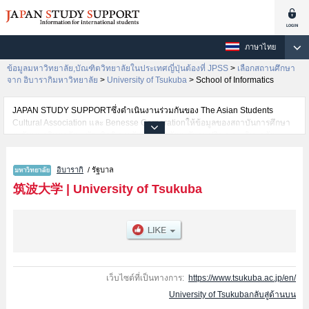
ภาษาไทย
ข้อมูลมหาวิทยาลัย,บัณฑิตวิทยาลัยในประเทศญี่ปุ่นต้องที่ JPSS
>
เลือกสถานศึกษา
จาก อิบารากิมหาวิทยาลัย
>
University of Tsukuba
>
School of Informatics
JAPAN STUDY SUPPORTซึ่งดำเนินงานร่วมกันของ The Asian Students
Cultural Association และ Benesse Corporationให้ข้อมูลของสถาบันการศึกษา
ระดับมหาวิทยาลัย・บัณฑิตวิทยาลัย・วิทยาลัยระดับอนุปริญญา・วิทยาลัย
อาชีวศึกษากว่า1,300 แห่งที่กำลังเปิดรับสมัครนักศึกษาต่างชาติอยู่ ที่นี่จะให้
ข้อมูลรายละเอียดเกี่ยวกับUniversity of Tsukuba,ข้อมูลจำเป็นสำหรับนักศึกษา
อิบารากิ
/ รัฐบาล
ต่างชาติเช่นข้อมูลของแต่ละคณะ,ข้อมูลการสอบคัดเลือกเข้าศึกษาเช่นจำนวนคน
ที่รับสมัครหรือจำนวนคนที่ผ่านการสอบคัดเลือกเป็นต้น,แนะนำสถานที่,การเดิน
筑波大学
|
University of Tsukuba
ทางเป็นต้นไว้ด้วยดังนั้นขอเชิญใช้บริการค้นหาข้อมูลตามอัธยาศัย
เว็บไซต์ที่เป็นทางการ:
https://www.tsukuba.ac.jp/en/
University of Tsukubaกลับสู่ด้านบน