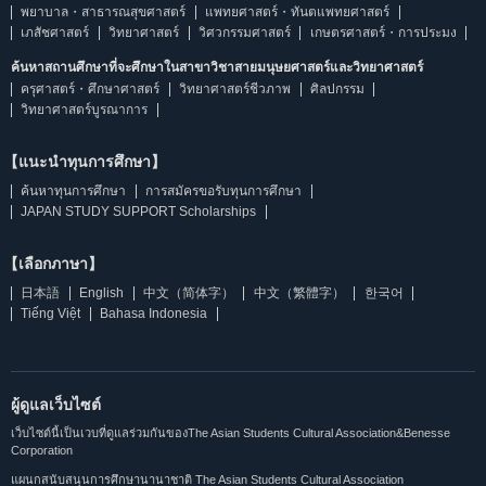
พยาบาล・สาธารณสุขศาสตร์
แพทยศาสตร์・ทันตแพทยศาสตร์
เภสัชศาสตร์
วิทยาศาสตร์
วิศวกรรมศาสตร์
เกษตรศาสตร์・การประมง
ค้นหาสถานศึกษาที่จะศึกษาในสาขาวิชาสายมนุษยศาสตร์และวิทยาศาสตร์
ครุศาสตร์・ศึกษาศาสตร์
วิทยาศาสตร์ชีวภาพ
ศิลปกรรม
วิทยาศาสตร์บูรณาการ
【แนะนำทุนการศึกษา】
ค้นหาทุนการศึกษา
การสมัครขอรับทุนการศึกษา
JAPAN STUDY SUPPORT Scholarships
【เลือกภาษา】
日本語
English
中文（简体字）
中文（繁體字）
한국어
Tiếng Việt
Bahasa Indonesia
ผู้ดูแลเว็บไซต์
เว็บไซต์นี้เป็นเวบที่ดูแลร่วมกันของThe Asian Students Cultural Association&Benesse
Corporation
แผนกสนับสนุนการศึกษานานาชาติ The Asian Students Cultural Association