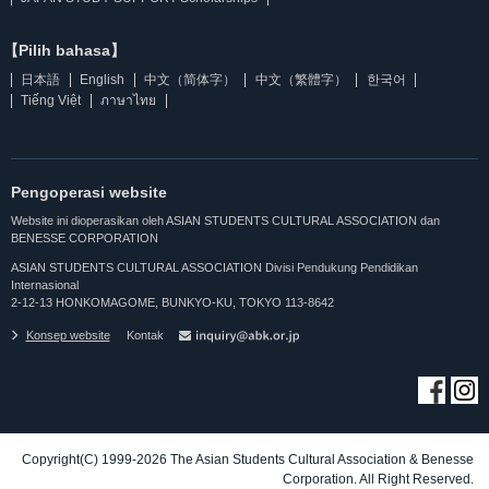
【Pilih bahasa】
日本語
English
中文（简体字）
中文（繁體字）
한국어
Tiếng Việt
ภาษาไทย
Pengoperasi website
Website ini dioperasikan oleh ASIAN STUDENTS CULTURAL ASSOCIATION dan
BENESSE CORPORATION
ASIAN STUDENTS CULTURAL ASSOCIATION Divisi Pendukung Pendidikan
Internasional
2-12-13 HONKOMAGOME, BUNKYO-KU, TOKYO 113-8642
Konsep website
Kontak
Copyright(C) 1999-2026 The Asian Students Cultural Association & Benesse
Corporation. All Right Reserved.