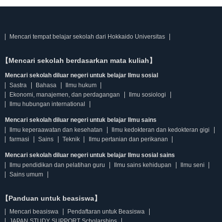
Mencari tempat belajar sekolah dari Hokkaido Universitas
【Mencari sekolah berdasarkan mata kuliah】
Mencari sekolah diluar negeri untuk belajar Ilmu sosial
Sastra
Bahasa
Ilmu hukum
Ekonomi, manajemen, dan perdagangan
Ilmu sosiologi
Ilmu hubungan international
Mencari sekolah diluar negeri untuk belajar Ilmu sains
Ilmu keperaawatan dan kesehatan
Ilmu kedokteran dan kedokteran gigi
farmasi
Sains
Teknik
Ilmu pertanian dan perikanan
Mencari sekolah diluar negeri untuk belajar Ilmu sosial sains
Ilmu pendidikan dan pelatihan guru
Ilmu sains kehidupan
Ilmu seni
Sains umum
【Panduan untuk beasiswa】
Mencari beasiswa
Pendaftaran untuk Beasiswa
JAPAN STUDY SUPPORT Scholarships