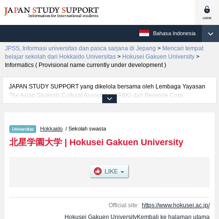
Bahasa Indonesia
JPSS, Informasi universitas dan pasca sarjana di Jepang
>
Mencari tempat
belajar sekolah dari Hokkaido Universitas
>
Hokusei Gakuen University
>
Informatics ( Provisional name currently under development )
JAPAN STUDY SUPPORT yang dikelola bersama oleh Lembaga Yayasan
The Asian Students Cultural Association (ABK) dan Benesse Corp.
menyediakan informasi sekitar 1300 universitas, pascasarjana, universitas
yunior, akademi kejuruan yang siap menerima mahasiswa(i) mancanegara.
Tersedia informasi rinci mengenai Hokusei Gakuen University, mencakup
Hokkaido
/ Sekolah swasta
informasi per fakultas seperti Fakultas HumanitiesatauFakultas
EconomicsatauFakultas Social WelfareatauFakultas Informatics (
北星学園大学
|
Hokusei Gakuen University
Provisional name currently under development )atauFakultas International
Studies, serta berbagai informasi yang berguna bagi mahasiswa(i)
mancanegara seperti kuota untuk jumlah pendaftar dan jumlah kelulusan
ujian masuk mahasiswa(i) mancanegara, informasi mengenai ujian masuk,
prasarana kampus, akses jalan, dan lainnya. Silakan memanfaatkannya.
Official site:
https://www.hokusei.ac.jp/
Hokusei Gakuen UniversityKembali ke halaman utama