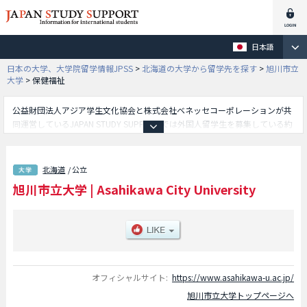
日本語
日本の大学、大学院留学情報JPSS
>
北海道の大学から留学先を探す
>
旭川市立
大学
>
保健福祉
公益財団法人アジア学生文化協会と株式会社ベネッセコーポレーションが共
同運営しているJAPAN STUDY SUPPORTでは外国人留学生を募集している約
1,300校の大学・大学院・短大・専門学校情報を掲載しています。
こちらでは旭川市立大学に関する詳細情報を記載しており、経済学部や保健
福祉学部等、学部別情報や、募集定員や合格者数など入試情報、施設案内、
北海道
/ 公立
アクセスなど外国人留学生に必要な情報を掲載しているので是非ご利用くだ
旭川市立大学
|
Asahikawa City University
さい。
オフィシャルサイト:
https://www.asahikawa-u.ac.jp/
旭川市立大学トップページへ