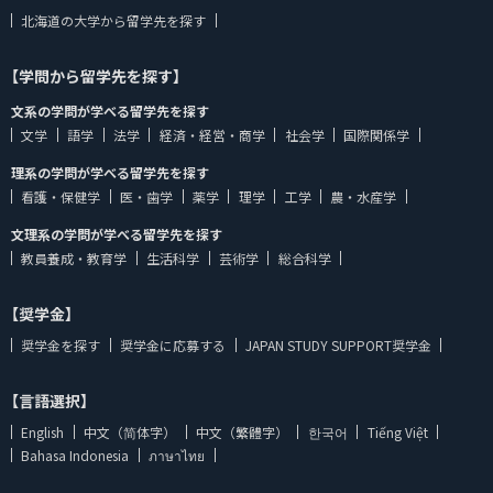
北海道の大学から留学先を探す
【学問から留学先を探す】
文系の学問が学べる留学先を探す
文学
語学
法学
経済・経営・商学
社会学
国際関係学
理系の学問が学べる留学先を探す
看護・保健学
医・歯学
薬学
理学
工学
農・水産学
文理系の学問が学べる留学先を探す
教員養成・教育学
生活科学
芸術学
総合科学
【奨学金】
奨学金を探す
奨学金に応募する
JAPAN STUDY SUPPORT奨学金
【言語選択】
English
中文（简体字）
中文（繁體字）
한국어
Tiếng Việt
Bahasa Indonesia
ภาษาไทย