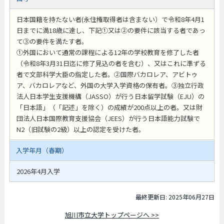
日本国籍を持たない者(永住権取得者は含まない）で令和8年4月1
日までに満18歳に達し、下記①又は②の要件に該当する者であっ
て③の要件を満たす者。
①外国において通常の課程による12年の学校教育を修了した者
（令和8年3月31日迄に修了見込の者を含む）、又はこれに準ずる
者で文部科学大臣の指定した者。②国際バカロレア、アビトゥ
ア、バカロレアなど、外国の大学入学資格の保有者。③独立行政
法人日本学生支援機構（JASSO）が行う日本留学試験（EJU）の
「日本語」（「記述」を除く）の成績が200点以上の者。又は財
団法人日本国際教育支援協会（JEES）が行う日本語能力試験で
N2（旧試験の2級）以上の認定を受けた者。
入学年月（春期）
2026年4月入学
最終更新日: 2025年06月27日
旭川市立大学トップページへ >>