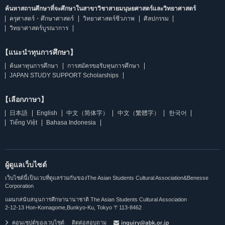
ค้นหาสถานศึกษาที่จะศึกษาในสาขาวิชาสายมนุษยศาสตร์และวิทยาศาสตร์
ครุศาสตร์・ศึกษาศาสตร์
วิทยาศาสตร์ชีวภาพ
ศิลปกรรม
วิทยาศาสตร์บูรณาการ
【แนะนำทุนการศึกษา】
ค้นหาทุนการศึกษา
การสมัครขอรับทุนการศึกษา
JAPAN STUDY SUPPORT Scholarships
【เลือกภาษา】
日本語
English
中文（简体字）
中文（繁體字）
한국어
Tiếng Việt
Bahasa Indonesia
ผู้ดูแลเว็บไซต์
เว็บไซต์นี้เป็นเวบที่ดูแลร่วมกันของThe Asian Students Cultural Association&Benesse
Corporation
แผนกสนับสนุนการศึกษานานาชาติ The Asian Students Cultural Association
2-12-13 Hon-Komagome,Bunkyo-Ku, Tokyo 〒113-8462
คอนเซปต์ของเวบไซต์
ติดต่อสอบถาม