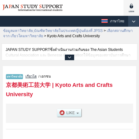
ภาษาไทย
ข้อมูลมหาวิทยาลัย,บัณฑิตวิทยาลัยในประเทศญี่ปุ่นต้องที่ JPSS
>
เลือกสถานศึกษา
จาก เกียวโตมหาวิทยาลัย
>
Kyoto Arts and Crafts University
JAPAN STUDY SUPPORTซึ่งดำเนินงานร่วมกันของ The Asian Students
Cultural Association และ Benesse Corporationให้ข้อมูลของสถาบันการศึกษา
ระดับมหาวิทยาลัย・บัณฑิตวิทยาลัย・วิทยาลัยระดับอนุปริญญา・วิทยาลัย
อาชีวศึกษากว่า1,300 แห่งที่กำลังเปิดรับสมัครนักศึกษาต่างชาติอยู่ ที่นี่จะให้
ข้อมูลรายละเอียดเกี่ยวกับKyoto Arts and Crafts University,ข้อมูลจำเป็นสำหรับ
เกียวโต
/ เอกชน
นักศึกษาต่างชาติเช่นข้อมูลของแต่ละคณะ,ข้อมูลการสอบคัดเลือกเข้าศึกษาเช่น
จำนวนคนที่รับสมัครหรือจำนวนคนที่ผ่านการสอบคัดเลือกเป็นต้น,แนะนำสถาน
京都美術工芸大学
|
Kyoto Arts and Crafts
ที่,การเดินทางเป็นต้นไว้ด้วยดังนั้นขอเชิญใช้บริการค้นหาข้อมูลตามอัธยาศัย
University