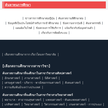
ค้นหาทุนการศึกษา
ข่าวสารการศึกษาต่อญี่ปุ่น
ค้นหาสถานที่ศึกษาต่อ
ข้อมูลที่เป็นประโยชน์สำหรับการเข้าศึกษาต่อ
ข้อความจากรุ่นพี่
ค้นหาดรรชนี
แผนผังเว็บไซต์
ข้อตกลงการใช้บริการ
แจ้งเกี่ยวกับข้อมูลส่วนตัว
เกี่ยวกับการติดตั้งระบบ
เลือกสถานศึกษาจาก เกียวโตมหาวิทยาลัย
【เลือกสถานศึกษาจากสาขาวิชา】
ค้นหาสถานศึกษาที่จะศึกษาในสาขาวิชาสายศิลปศาสตร์
อักษรศาสตร์
ภาษาศาสตร์
นิติศาสตร์
เศรษฐศาสตร์・บริหาร・พาณิชยกรรมศาสตร์
สังคมศาสตร์
ความสัมพันธ์ระหว่างประเทศ
ค้นหาสถานศึกษาที่จะศึกษาในสาขาวิชาสายวิทยาศาสตร์
พยาบาล・สาธารณสุขศาสตร์
แพทยศาสตร์・ทันตแพทยศาสตร์
เภสัชศาสตร์
วิทยาศาสตร์
วิศวกรรมศาสตร์
เกษตรศาสตร์・การประมง