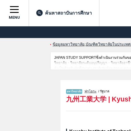
ค้นหาสถาบันการศึกษา
MENU
ข้อมูลมหาวิทยาลัย,บัณฑิตวิทยาลัยในประเทศญี่
JAPAN STUDY SUPPORTซึ่งดำเนินงานร่วมกันของ 
วิทยาลัย・วิทยาลัยระดับอนุปริญญา・วิทยาลัยอาชีวศึกษ
จำเป็นสำหรับนักศึกษาต่างชาติเช่นข้อมูลของแต่ละ
ไว้ด้วยดังนั้นขอเชิญใช้บริการค้นหาข้อมูลตามอัธยา
ฟุกุโอกะ
/ รัฐบาล
九州工業大学
|
Kyush