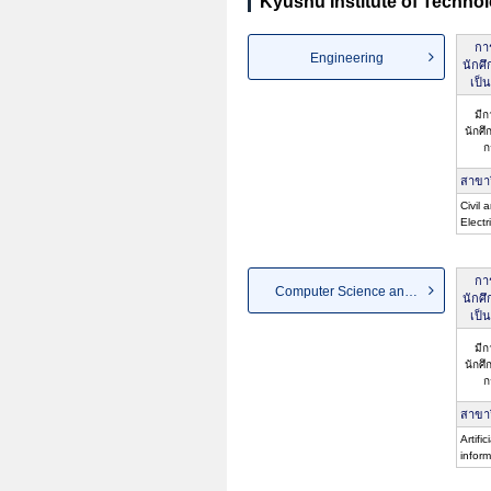
Kyushu Institute of Techno
กา
Engineering
นักศึ
เป็
มีก
นักศึ
ก
สาขา
Civil 
Electr
กา
Computer Science and System...
นักศึ
เป็
มีก
นักศึ
ก
สาขา
Artific
infor