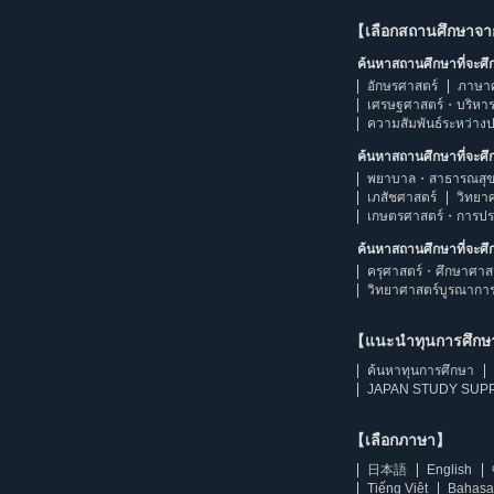
【เลือกสถานศึกษาจ
ค้นหาสถานศึกษาที่จะศ
อักษรศาสตร์
ภาษา
เศรษฐศาสตร์・บริหา
ความสัมพันธ์ระหว่าง
ค้นหาสถานศึกษาที่จะศ
พยาบาล・สาธารณสุข
เภสัชศาสตร์
วิทยา
เกษตรศาสตร์・การป
ค้นหาสถานศึกษาที่จะศ
ครุศาสตร์・ศึกษาศาส
วิทยาศาสตร์บูรณากา
【แนะนำทุนการศึก
ค้นหาทุนการศึกษา
JAPAN STUDY SUPP
【เลือกภาษา】
日本語
English
Tiếng Việt
Bahasa