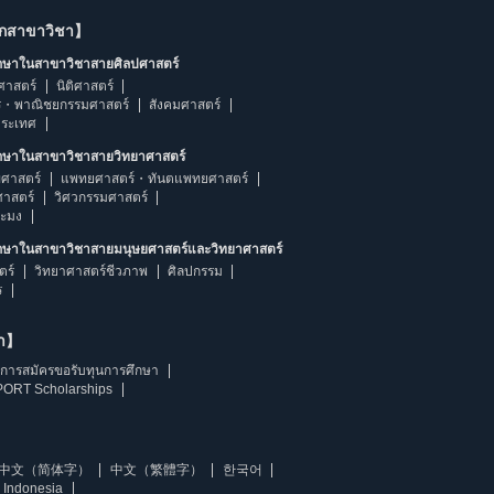
ากสาขาวิชา】
ึกษาในสาขาวิชาสายศิลปศาสตร์
ศาสตร์
นิติศาสตร์
ร・พาณิชยกรรมศาสตร์
สังคมศาสตร์
ประเทศ
ึกษาในสาขาวิชาสายวิทยาศาสตร์
ศาสตร์
แพทยศาสตร์・ทันตแพทยศาสตร์
ศาสตร์
วิศวกรรมศาสตร์
ระมง
ึกษาในสาขาวิชาสายมนุษยศาสตร์และวิทยาศาสตร์
ตร์
วิทยาศาสตร์ชีวภาพ
ศิลปกรรม
ร
ษา】
การสมัครขอรับทุนการศึกษา
ORT Scholarships
中文（简体字）
中文（繁體字）
한국어
 Indonesia